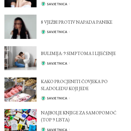
SAVJETNICA
POSTED
BY
8 VJEŽBI PROTIV NAPADA PANIKE
SAVJETNICA
POSTED
BY
BULIMIJA: 9 SIMPTOMA I LIJEČENJE
SAVJETNICA
POSTED
BY
KAKO PROCJENITI ČOVJEKA PO
SLADOLEDU KOJI JEDE
SAVJETNICA
POSTED
BY
NAJBOLJE KNJIGE ZA SAMOPOMOĆ
(TOP 9 LISTA)
SAVJETNICA
POSTED