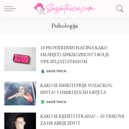
Psihologija
10 PROVJERENIH NAČINA KAKO
SMANJITI ANKSIOZNOST I BOLJE
UPRAVLJATI STRESOM
SAVJETNICA
POSTED
BY
KAKO SE SMIRITI PRIJE VOZAČKOG
ISPITA? 5 UMIRUJUĆIH SAVJETA
SAVJETNICA
POSTED
BY
KAKO SE RIJEŠITI STRAHA? – 10 TRIKOVA
ZA HRABRIJI ŽIVOT