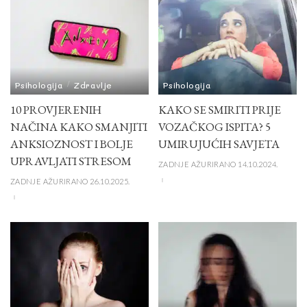
Psihologija
Zdravlje
Psihologija
10 PROVJERENIH
KAKO SE SMIRITI PRIJE
NAČINA KAKO SMANJITI
VOZAČKOG ISPITA? 5
ANKSIOZNOST I BOLJE
UMIRUJUĆIH SAVJETA
UPRAVLJATI STRESOM
ZADNJE AŽURIRANO 14.10.2024.
ZADNJE AŽURIRANO 26.10.2025.