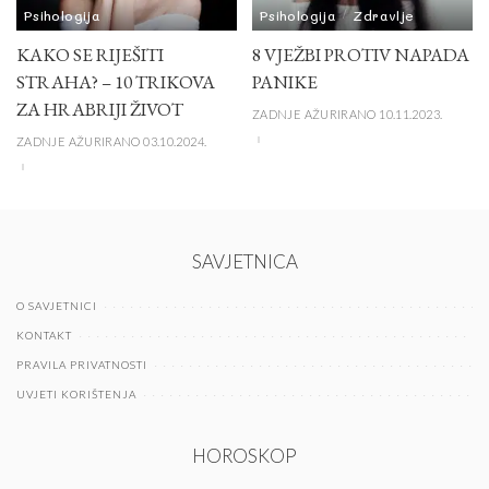
Psihologija
Psihologija
Zdravlje
KAKO SE RIJEŠITI
8 VJEŽBI PROTIV NAPADA
STRAHA? – 10 TRIKOVA
PANIKE
ZA HRABRIJI ŽIVOT
ZADNJE AŽURIRANO 10.11.2023.
ZADNJE AŽURIRANO 03.10.2024.
SAVJETNICA
O SAVJETNICI
KONTAKT
PRAVILA PRIVATNOSTI
UVJETI KORIŠTENJA
HOROSKOP