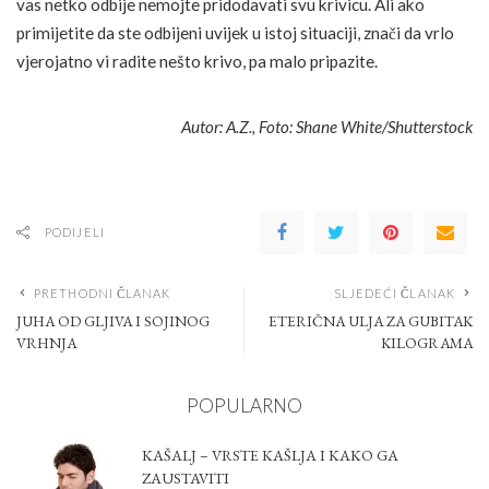
vas netko odbije nemojte pridodavati svu krivicu. Ali ako
primijetite da ste odbijeni uvijek u istoj situaciji, znači da vrlo
vjerojatno vi radite nešto krivo, pa malo pripazite.
Autor: A.Z., Foto: Shane White/Shutterstock
PODIJELI
PRETHODNI ČLANAK
SLJEDEĆI ČLANAK
JUHA OD GLJIVA I SOJINOG
ETERIČNA ULJA ZA GUBITAK
VRHNJA
KILOGRAMA
POPULARNO
KAŠALJ – VRSTE KAŠLJA I KAKO GA
ZAUSTAVITI