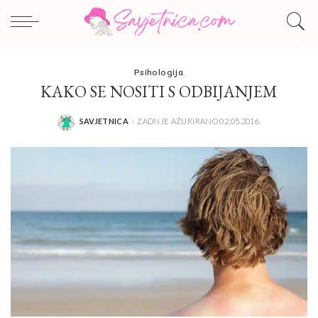
Psihologija
KAKO SE NOSITI S ODBIJANJEM
SAVJETNICA
ZADNJE AŽURIRANO 02.05.2016.
POSTED
BY