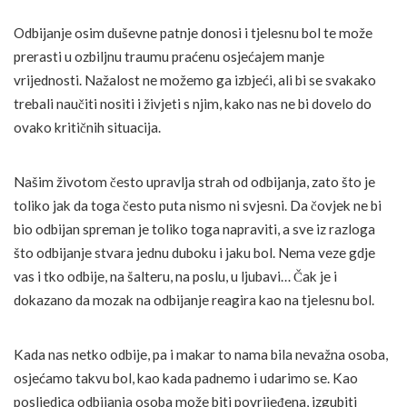
Odbijanje osim duševne patnje donosi i tjelesnu bol te može
prerasti u ozbiljnu traumu praćenu osjećajem manje
vrijednosti. Nažalost ne možemo ga izbjeći, ali bi se svakako
trebali naučiti nositi i živjeti s njim, kako nas ne bi dovelo do
ovako kritičnih situacija.
Našim životom često upravlja strah od odbijanja, zato što je
toliko jak da toga često puta nismo ni svjesni. Da čovjek ne bi
bio odbijan spreman je toliko toga napraviti, a sve iz razloga
što odbijanje stvara jednu duboku i jaku bol. Nema veze gdje
vas i tko odbije, na šalteru, na poslu, u ljubavi… Čak je i
dokazano da mozak na odbijanje reagira kao na tjelesnu bol.
Kada nas netko odbije, pa i makar to nama bila nevažna osoba,
osjećamo takvu bol, kao kada padnemo i udarimo se. Kao
posljedica odbijanja osoba može biti povrijeđena, izgubiti