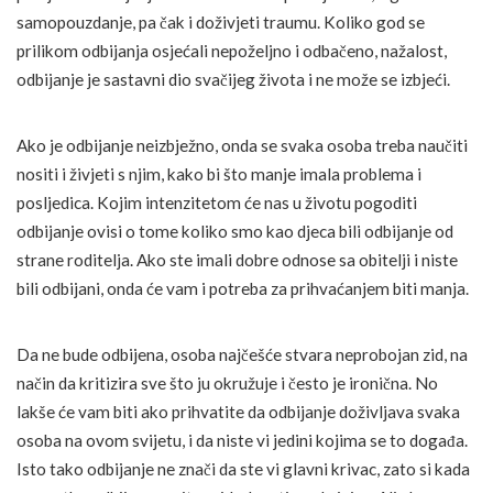
samopouzdanje, pa čak i doživjeti traumu. Koliko god se
prilikom odbijanja osjećali nepoželjno i odbačeno, nažalost,
odbijanje je sastavni dio svačijeg života i ne može se izbjeći.
Ako je odbijanje neizbježno, onda se svaka osoba treba naučiti
nositi i živjeti s njim, kako bi što manje imala problema i
posljedica. Kojim intenzitetom će nas u životu pogoditi
odbijanje ovisi o tome koliko smo kao djeca bili odbijanje od
strane roditelja. Ako ste imali dobre odnose sa obitelji i niste
bili odbijani, onda će vam i potreba za prihvaćanjem biti manja.
Da ne bude odbijena, osoba najčešće stvara neprobojan zid, na
način da kritizira sve što ju okružuje i često je ironična. No
lakše će vam biti ako prihvatite da odbijanje doživljava svaka
osoba na ovom svijetu, i da niste vi jedini kojima se to događa.
Isto tako odbijanje ne znači da ste vi glavni krivac, zato si kada