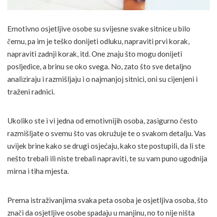
Emotivno osjetljive osobe su svijesne svake sitnice u bilo
čemu, pa im je teško donijeti odluku, napraviti prvi korak,
napraviti zadnji korak, itd. One znaju što mogu donijeti
posljedice, a brinu se oko svega. No, zato što sve detaljno
analiziraju i razmišljaju i o najmanjoj sitnici, oni su cijenjeni i
traženi radnici.
Ukoliko ste i vi jedna od emotivnijih osoba, zasigurno često
razmišljate o svemu što vas okružuje te o svakom detalju. Vas
uvijek brine kako se drugi osjećaju, kako ste postupili, da li ste
nešto trebali ili niste trebali napraviti, te su vam puno ugodnija
mirna i tiha mjesta.
Prema istraživanjima svaka peta osoba je osjetljiva osoba, što
znači da osjetljive osobe spadaju u manjinu, no to nije ništa