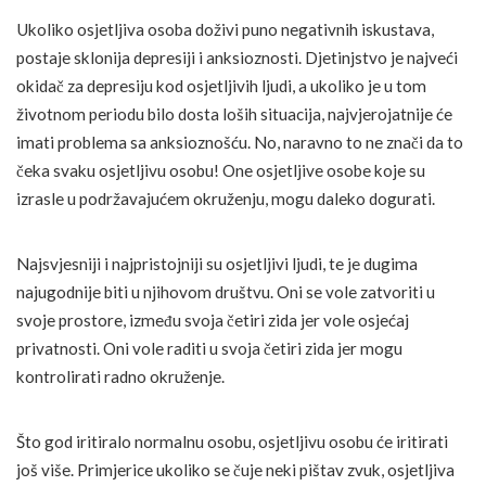
Ukoliko osjetljiva osoba doživi puno negativnih iskustava,
postaje sklonija depresiji i anksioznosti. Djetinjstvo je najveći
okidač za depresiju kod osjetljivih ljudi, a ukoliko je u tom
životnom periodu bilo dosta loših situacija, najvjerojatnije će
imati problema sa anksioznošću. No, naravno to ne znači da to
čeka svaku osjetljivu osobu! One osjetljive osobe koje su
izrasle u podržavajućem okruženju, mogu daleko dogurati.
Najsvjesniji i najpristojniji su osjetljivi ljudi, te je dugima
najugodnije biti u njihovom društvu. Oni se vole zatvoriti u
svoje prostore, između svoja četiri zida jer vole osjećaj
privatnosti. Oni vole raditi u svoja četiri zida jer mogu
kontrolirati radno okruženje.
Što god iritiralo normalnu osobu, osjetljivu osobu će iritirati
još više. Primjerice ukoliko se čuje neki pištav zvuk, osjetljiva