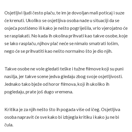
Osjetljivi ljudi često plaču, te im je dovoljan mali poticaj i suze
će krenuti. Ukoliko se osjetljiva osoba nađe u situaciji da se
osjeća postiđeno ili kako je nešto pogriješila, vrlo vjerojatno će
se rasplakati. No kada ih okolina prihvati kao takve osobe, koje
se lako rasplaču, njihov plač neće se nimalo smatrati lošim,
nego će se prihvatiti kao nešto normalno što je dio njih.
Takve osobe ne vole gledati teške i tužne filmove koji su puni
nasilja, jer takve scene jedva gledaju zbog svoje osjetljivosti.
Jednako tako bježe od horor filmova, koji ih ukoliko ih
pogledaju, prate još dugo vremena.
Kritika je za njih nešto što ih pogađa više od ičeg. Osjetljiva
osoba napravit će sve kako bi izbjegla kritiku i kako ju ne bi
čula.