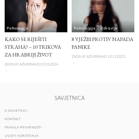
Psihologija
Psihologija
Zdravlje
KAKO SE RIJEŠITI
8 VJEŽBI PROTIV NAPADA
STRAHA? – 10 TRIKOVA
PANIKE
ZA HRABRIJI ŽIVOT
ZADNJE AŽURIRANO 10.11.2023.
ZADNJE AŽURIRANO 03.10.2024.
SAVJETNICA
O SAVJETNICI
KONTAKT
PRAVILA PRIVATNOSTI
UVJETI KORIŠTENJA