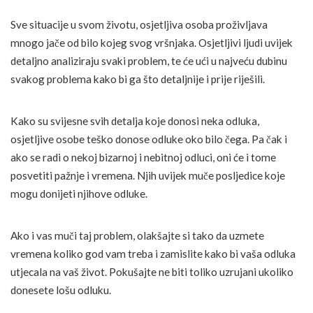
Sve situacije u svom životu, osjetljiva osoba proživljava
mnogo jače od bilo kojeg svog vršnjaka. Osjetljivi ljudi uvijek
detaljno analiziraju svaki problem, te će ući u najveću dubinu
svakog problema kako bi ga što detaljnije i prije riješili.
Kako su svijesne svih detalja koje donosi neka odluka,
osjetljive osobe teško donose odluke oko bilo čega. Pa čak i
ako se radi o nekoj bizarnoj i nebitnoj odluci, oni će i tome
posvetiti pažnje i vremena. Njih uvijek muče posljedice koje
mogu donijeti njihove odluke.
Ako i vas muči taj problem, olakšajte si tako da uzmete
vremena koliko god vam treba i zamislite kako bi vaša odluka
utjecala na vaš život. Pokušajte ne biti toliko uzrujani ukoliko
donesete lošu odluku.