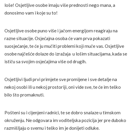
loše! Osjetljive osobe imaju više prednosti nego mana, a
donosimo vam i koje su to!
Osjetljive osobe puno više i jačom energijom reagiraju na
razne situacije. Osjećajna osoba će vam prva pokazati
suosjećanje, te će ju mučiti problemi koji muče vas. Osjetljive
osobe najčešće dolaze do izražaja u lošim situacijama, kada se
ističu sa svojim osjećajima više od drugih.
Osjetljivi ljudi prvi primjete sve promijene i sve detalje na
nekoj osobi ili u nekoj prostoriji, oni vide sve, te će im teško
bilo što promaknuti.
Pošteni su i cijenjeni radnici, te se dobro snalaze u timskom
okruženju. Ne odgovara im voditeljska pozicija jer pre duboko
razmišljaju o svemu i teško im je donijeti odluke.