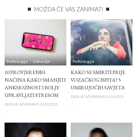
MOŽDA ĆE VAS ZANIMATI
Psihologija
Zdravlje
Psihologija
10 PROVJERENIH
KAKO SE SMIRITI PRIJE
NAČINA KAKO SMANJITI
VOZAČKOG ISPITA? 5
ANKSIOZNOST I BOLJE
UMIRUJUĆIH SAVJETA
UPRAVLJATI STRESOM
ZADNJE AŽURIRANO 14.10.2024.
ZADNJE AŽURIRANO 26.10.2025.