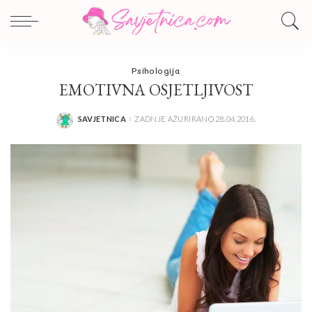
Psihologija
EMOTIVNA OSJETLJIVOST
SAVJETNICA
ZADNJE AŽURIRANO 28.04.2016.
POSTED
BY