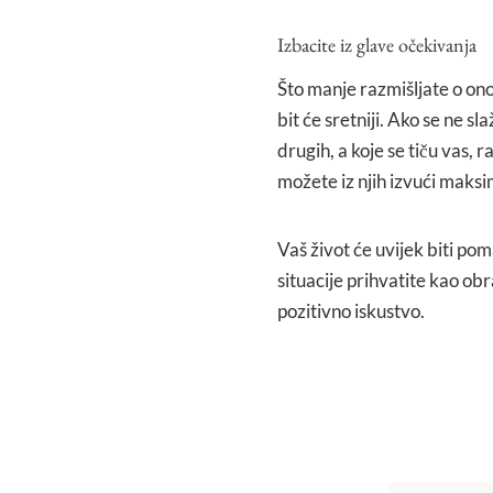
Izbacite iz glave očekivanja
Što manje razmišljate o ono
bit će sretniji. Ako se ne s
drugih, a koje se tiču vas, 
možete iz njih izvući maksi
Vaš život će uvijek biti po
situacije prihvatite kao obra
pozitivno iskustvo.