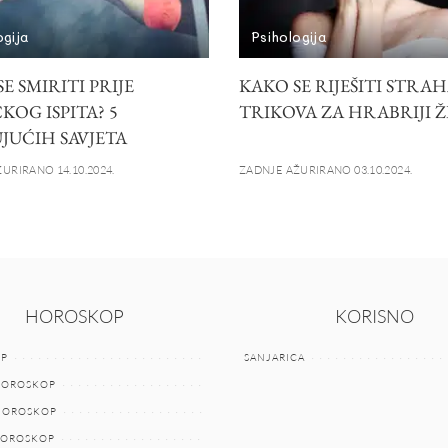
ogija
Psihologija
E SMIRITI PRIJE
KAKO SE RIJEŠITI STRAHA
KOG ISPITA? 5
TRIKOVA ZA HRABRIJI 
JUĆIH SAVJETA
URIRANO 14.10.2024.
ZADNJE AŽURIRANO 03.10.2024.
HOROSKOP
KORISNO
P
SANJARICA
HOROSKOP
 HOROSKOP
HOROSKOP