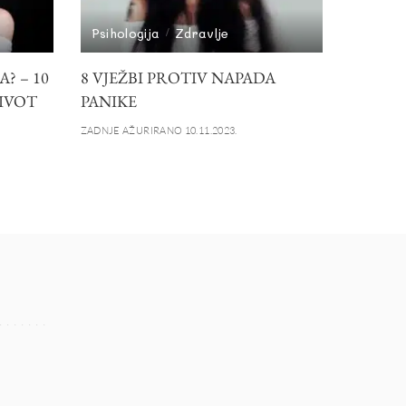
Psihologija
Zdravlje
? – 10
8 VJEŽBI PROTIV NAPADA
ŽIVOT
PANIKE
ZADNJE AŽURIRANO 10.11.2023.