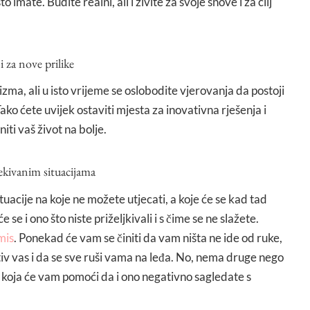
o imate. Budite realni, ali i živite za svoje snove i za cilj
 za nove prilike
zma, ali u isto vrijeme se oslobodite vjerovanja da postoji
ko ćete uvijek ostaviti mjesta za inovativna rješenja i
ti vaš život na bolje.
ekivanim situacijama
tuacije na koje ne možete utjecati, a koje će se kad tad
 se i ono što niste priželjkivali i s čime se ne slažete.
mis
. Ponekad će vam se činiti da vam ništa ne ide od ruke,
rotiv vas i da se sve ruši vama na leđa. No, nema druge nego
i koja će vam pomoći da i ono negativno sagledate s