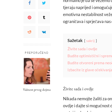
normalno je da se vežemo u
tjeraju naprijed i omoguću
emotivna nestabilnost veže 
ograničava i sprječava nas
Sažetak
sakrij
Živite sada i ovdje
PREPORUČENO
Budite optimistični i spremn
Budite otvoreni prema neo
Izbacite iz glave očekivanj
Živite sada i ovdje
Važnost prvog dojma
Nikada nemojte žaliti za onim
ovdje i dajte si mogućnost d