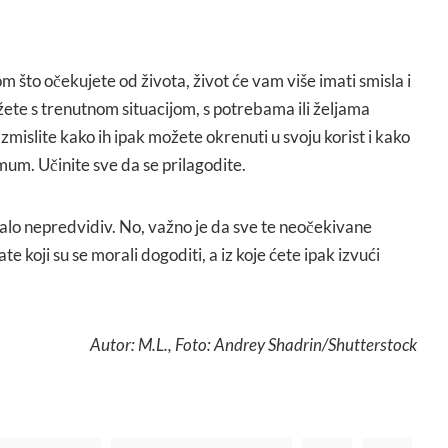
m što očekujete od života, život će vam više imati smisla i
lažete s trenutnom situacijom, s potrebama ili željama
razmislite kako ih ipak možete okrenuti u svoju korist i kako
mum. Učinite sve da se prilagodite.
malo nepredvidiv. No, važno je da sve te neočekivane
te koji su se morali dogoditi, a iz koje ćete ipak izvući
Autor: M.L., Foto: Andrey Shadrin/Shutterstock