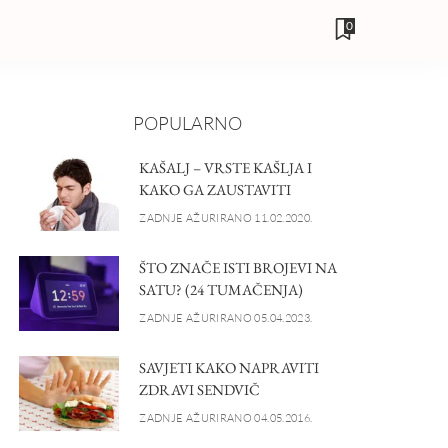
0
POPULARNO
KAŠALJ – VRSTE KAŠLJA I
KAKO GA ZAUSTAVITI
ZADNJE AŽURIRANO 11.02.2020.
ŠTO ZNAČE ISTI BROJEVI NA
SATU? (24 TUMAČENJA)
ZADNJE AŽURIRANO 05.04.2023.
SAVJETI KAKO NAPRAVITI
ZDRAVI SENDVIČ
ZADNJE AŽURIRANO 04.05.2016.