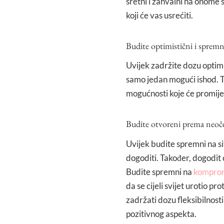
sretni i zahvalni na onome št
koji će vas usrećiti.
Budite optimistični i spremni
Uvijek zadržite dozu optimi
samo jedan mogući ishod. Ta
mogućnosti koje će promijeni
Budite otvoreni prema neoč
Uvijek budite spremni na si
dogoditi. Također, dogodit će
Budite spremni na
kompro
da se cijeli svijet urotio p
zadržati dozu fleksibilnost
pozitivnog aspekta.