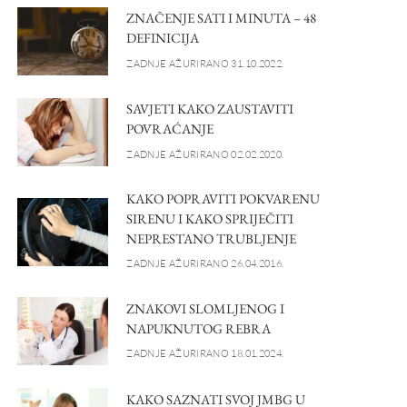
ZNAČENJE SATI I MINUTA – 48
DEFINICIJA
ZADNJE AŽURIRANO 31.10.2022.
SAVJETI KAKO ZAUSTAVITI
POVRAĆANJE
ZADNJE AŽURIRANO 02.02.2020.
KAKO POPRAVITI POKVARENU
SIRENU I KAKO SPRIJEČITI
NEPRESTANO TRUBLJENJE
ZADNJE AŽURIRANO 26.04.2016.
ZNAKOVI SLOMLJENOG I
NAPUKNUTOG REBRA
ZADNJE AŽURIRANO 18.01.2024.
KAKO SAZNATI SVOJ JMBG U