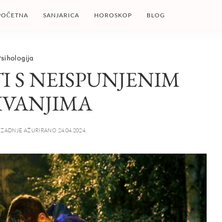
POČETNA
SANJARICA
HOROSKOP
BLOG
sihologija
I S NEISPUNJENIM
IVANJIMA
ZADNJE AŽURIRANO 24.04.2024.