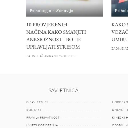
Psihologija
Zdravlje
Psihol
10 PROVJERENIH
KAKO S
NAČINA KAKO SMANJITI
VOZAČ
ANKSIOZNOST I BOLJE
UMIRU
UPRAVLJATI STRESOM
ZADNJE AŽ
ZADNJE AŽURIRANO 26.10.2025.
SAVJETNICA
O SAVJETNICI
HOROSKO
KONTAKT
DNEVNI 
PRAVILA PRIVATNOSTI
KINESKI
UVJETI KORIŠTENJA
OSOBNI 