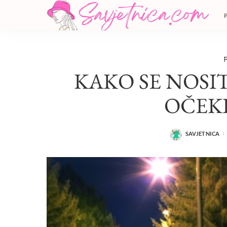
P
KAKO SE NOSIT
OČEK
SAVJETNICA
POSTED
BY