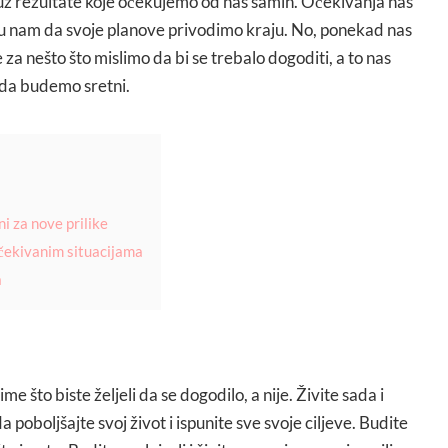
z rezultate koje očekujemo od nas samih. Očekivanja nas
ju nam da svoje planove privodimo kraju. No, ponekad nas
za nešto što mislimo da bi se trebalo dogoditi, a to nas
 da budemo sretni.
i za nove prilike
čekivanim situacijama
a
e što biste željeli da se dogodilo, a nije. Živite sada i
a poboljšajte svoj život i ispunite sve svoje ciljeve. Budite