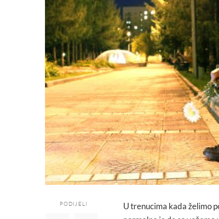
PODIJELI
U trenucima kada želimo post