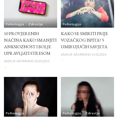
Psihologija
Zdravlje
Psihologija
10 PROVJERENIH
KAKO SE SMIRITI PRIJE
NAČINA KAKO SMANJITI
VOZAČKOG ISPITA? 5
ANKSIOZNOST I BOLJE
UMIRUJUĆIH SAVJETA
UPRAVLJATI STRESOM
ZADNJE AŽURIRANO 14.10.2024.
ZADNJE AŽURIRANO 26.10.2025.
Psihologija
Psihologija
Zdravlje