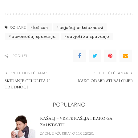
loš san
osjećaj anksioznosti
OZNAKE
poremećaj spavanja
savjeti za spavanje
PODIJELI
PRETHODNI ČLANAK
SLJEDEĆI ČLANAK
SKIDANJE CELULITA U
KAKO ODABRATI BALONER
TRUDNOĆI
POPULARNO
KAŠALJ – VRSTE KAŠLJA I KAKO GA
ZAUSTAVITI
ZADNJE AŽURIRANO 11.02.2020.