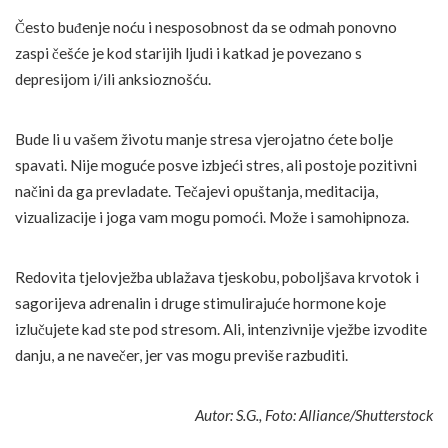
Često buđenje noću i nesposobnost da se odmah ponovno
zaspi češće je kod starijih ljudi i katkad je povezano s
depresijom i/ili anksioznošću.
Bude li u vašem životu manje stresa vjerojatno ćete bolje
spavati. Nije moguće posve izbjeći stres, ali postoje pozitivni
načini da ga prevladate. Tečajevi opuštanja, meditacija,
vizualizacije i joga vam mogu pomoći. Može i samohipnoza.
Redovita tjelovježba ublažava tjeskobu, poboljšava krvotok i
sagorijeva adrenalin i druge stimulirajuće hormone koje
izlučujete kad ste pod stresom. Ali, intenzivnije vježbe izvodite
danju, a ne navečer, jer vas mogu previše razbuditi.
Autor: S.G., Foto: Alliance/Shutterstock