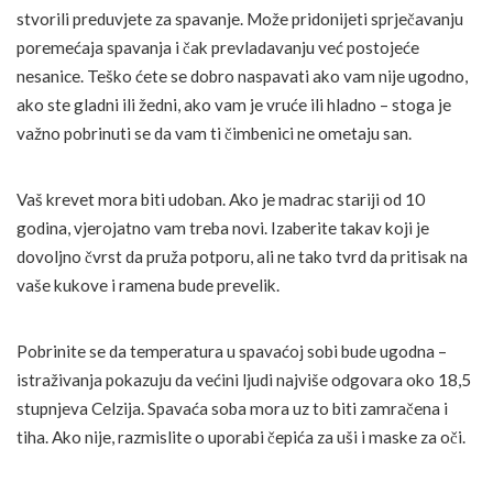
stvorili preduvjete za spavanje. Može pridonijeti sprječavanju
poremećaja spavanja i čak prevladavanju već postojeće
nesanice. Teško ćete se dobro naspavati ako vam nije ugodno,
ako ste gladni ili žedni, ako vam je vruće ili hladno – stoga je
važno pobrinuti se da vam ti čimbenici ne ometaju san.
Vaš krevet mora biti udoban. Ako je madrac stariji od 10
godina, vjerojatno vam treba novi. Izaberite takav koji je
dovoljno čvrst da pruža potporu, ali ne tako tvrd da pritisak na
vaše kukove i ramena bude prevelik.
Pobrinite se da temperatura u spavaćoj sobi bude ugodna –
istraživanja pokazuju da većini ljudi najviše odgovara oko 18,5
stupnjeva Celzija. Spavaća soba mora uz to biti zamračena i
tiha. Ako nije, razmislite o uporabi čepića za uši i maske za oči.