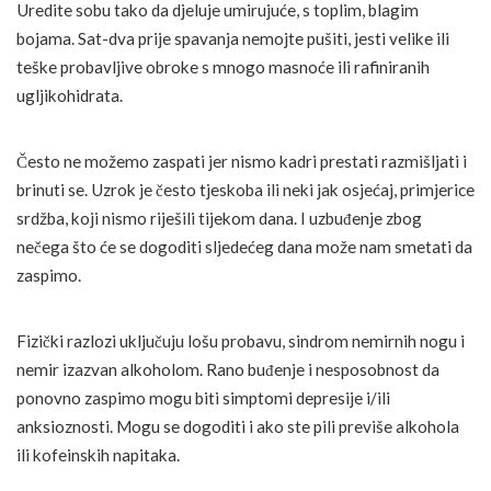
Uredite sobu tako da djeluje umirujuće, s toplim, blagim
bojama. Sat-dva prije spavanja nemojte pušiti, jesti velike ili
teške probavljive obroke s mnogo masnoće ili rafiniranih
ugljikohidrata.
Često ne možemo zaspati jer nismo kadri prestati razmišljati i
brinuti se. Uzrok je često tjeskoba ili neki jak osjećaj, primjerice
srdžba, koji nismo riješili tijekom dana. I uzbuđenje zbog
nečega što će se dogoditi sljedećeg dana može nam smetati da
zaspimo.
Fizički razlozi uključuju lošu probavu, sindrom nemirnih nogu i
nemir izazvan alkoholom. Rano buđenje i nesposobnost da
ponovno zaspimo mogu biti simptomi depresije i/ili
anksioznosti. Mogu se dogoditi i ako ste pili previše alkohola
ili kofeinskih napitaka.