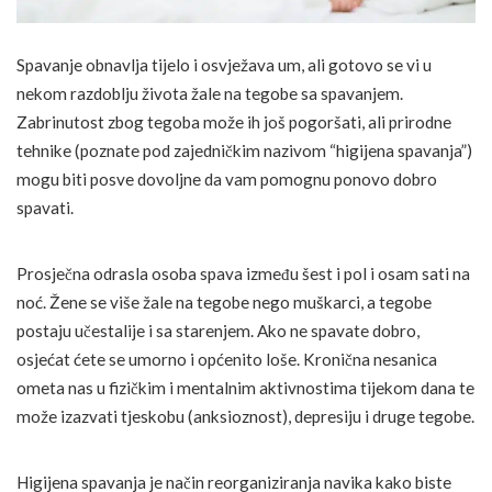
Spavanje obnavlja tijelo i osvježava um, ali gotovo se vi u
nekom razdoblju života žale na tegobe sa spavanjem.
Zabrinutost zbog tegoba može ih još pogoršati, ali prirodne
tehnike (poznate pod zajedničkim nazivom “higijena spavanja”)
mogu biti posve dovoljne da vam pomognu ponovo dobro
spavati.
Prosječna odrasla osoba spava između šest i pol i osam sati na
noć. Žene se više žale na tegobe nego muškarci, a tegobe
postaju učestalije i sa starenjem. Ako ne spavate dobro,
osjećat ćete se umorno i općenito loše. Kronična nesanica
ometa nas u fizičkim i mentalnim aktivnostima tijekom dana te
može izazvati tjeskobu (anksioznost), depresiju i druge tegobe.
Higijena spavanja je način reorganiziranja navika kako biste