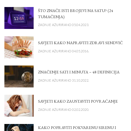
ŠTO ZNAČE ISTI BROJEVI NA SATU? (24
TUMAČENJA)
ZADNJE AŽURIRANO 05.04.2023.
SAVJETI KAKO NAPRAVITI ZDRAVI SENDVIČ
ZADNJE AŽURIRANO 04.05.2016.
ZNAČENJE SATI I MINUTA – 48 DEFINICIJA
ZADNJE AŽURIRANO 31.10.2022.
SAVJETI KAKO ZAUSTAVITI POVRAĆANJE
ZADNJE AŽURIRANO 02.02.2020.
KAKO POPRAVITI POKVARENU SIRENU I