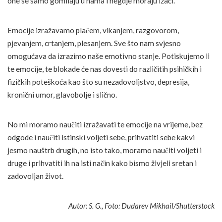
one se samo gomilaju u nama i negdje moraju izaći.
Emocije izražavamo plačem, vikanjem, razgovorom,
pjevanjem, crtanjem, plesanjem. Sve što nam svjesno
omogućava da izrazimo naše emotivno stanje. Potiskujemo li
te emocije, te blokade će nas dovesti do različitih psihičkih i
fizičkih poteškoća kao što su nezadovoljstvo, depresija,
kronični umor, glavobolje i slično.
No mi moramo naučiti izražavati te emocije na vrijeme, bez
odgode i naučiti istinski voljeti sebe, prihvatiti sebe kakvi
jesmo nauštrb drugih, no isto tako, moramo naučiti voljeti i
druge i prihvatiti ih na isti način kako bismo živjeli sretan i
zadovoljan život.
Autor: S. G., Foto: Dudarev Mikhail/Shutterstock