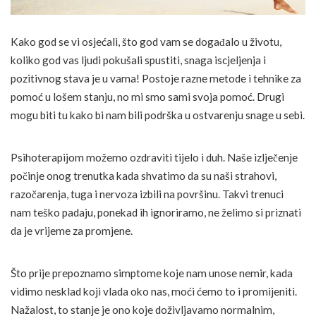
Kako god se vi osjećali, što god vam se događalo u životu,
koliko god vas ljudi pokušali spustiti, snaga iscjeljenja i
pozitivnog stava je u vama! Postoje razne metode i tehnike za
pomoć u lošem stanju, no mi smo sami svoja pomoć. Drugi
mogu biti tu kako bi nam bili podrška u ostvarenju snage u sebi.
Psihoterapijom možemo ozdraviti tijelo i duh. Naše izlječenje
počinje onog trenutka kada shvatimo da su naši strahovi,
razočarenja, tuga i nervoza izbili na površinu. Takvi trenuci
nam teško padaju, ponekad ih ignoriramo, ne želimo si priznati
da je vrijeme za promjene.
Što prije prepoznamo simptome koje nam unose nemir, kada
vidimo nesklad koji vlada oko nas, moći ćemo to i promijeniti.
Nažalost, to stanje je ono koje doživljavamo normalnim,