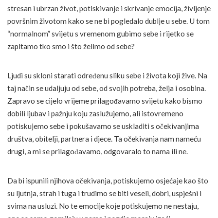
stresan i ubrzan život, potiskivanje i skrivanje emocija, življenje
površnim životom kako se ne bi pogledalo dublje u sebe. U tom
“normalnom” svijetu s vremenom gubimo sebe i rijetko se
zapitamo tko smo i što želimo od sebe?
Ljudi su skloni starati određenu sliku sebe i života koji žive. Na
taj način se udaljuju od sebe, od svojih potreba, želja i osobina.
Zapravo se cijelo vrijeme prilagođavamo svijetu kako bismo
dobili ljubav i pažnju koju zaslužujemo, ali istovremeno
potiskujemo sebe i pokušavamo se uskladiti s očekivanjima
društva, obitelji, partnera i djece. Ta očekivanja nam nameću
drugi, a mi se prilagođavamo, odgovaralo to nama ili ne.
Da bi ispunili njihova očekivanja, potiskujemo osjećaje kao što
su ljutnja, strah i tuga i trudimo se biti veseli, dobri, uspješni i
svima na usluzi. No te emocije koje potiskujemo ne nestaju,