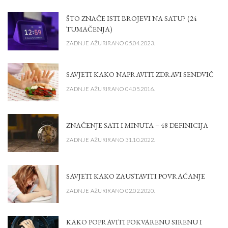
ŠTO ZNAČE ISTI BROJEVI NA SATU? (24
TUMAČENJA)
ZADNJE AŽURIRANO 05.04.2023.
SAVJETI KAKO NAPRAVITI ZDRAVI SENDVIČ
ZADNJE AŽURIRANO 04.05.2016.
ZNAČENJE SATI I MINUTA – 48 DEFINICIJA
ZADNJE AŽURIRANO 31.10.2022.
SAVJETI KAKO ZAUSTAVITI POVRAĆANJE
ZADNJE AŽURIRANO 02.02.2020.
KAKO POPRAVITI POKVARENU SIRENU I