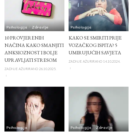
Psihologija
Zdravlje
Psihologija
10 PROVJERENIH
KAKO SE SMIRITI PRIJE
NAČINA KAKO SMANJITI
VOZAČKOG ISPITA? 5
ANKSIOZNOST I BOLJE
UMIRUJUĆIH SAVJETA
UPRAVLJATI STRESOM
ZADNJE AŽURIRANO 14.10.2024.
ZADNJE AŽURIRANO 26.10.2025.
Psihologija
Psihologija
Zdravlje