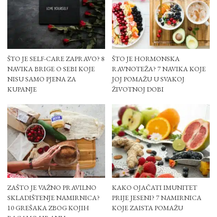
ŠTO JE SELF-CARE ZAPRAVO? 8
ŠTO JE HORMONSKA
NAVIKA BRIGE O SEBI KOJE
RAVNOTEŽA? 7 NAVIKA KOJE
NISU SAMO PJENA ZA
JOJ POMAŽU U SVAKOJ
KUPANJE
ŽIVOTNOJ DOBI
ZAŠTO JE VAŽNO PRAVILNO
KAKO OJAČATI IMUNITET
SKLADIŠTENJE NAMIRNICA?
PRIJE JESENI? 7 NAMIRNICA
10 GREŠAKA ZBOG KOJIH
KOJE ZAISTA POMAŽU