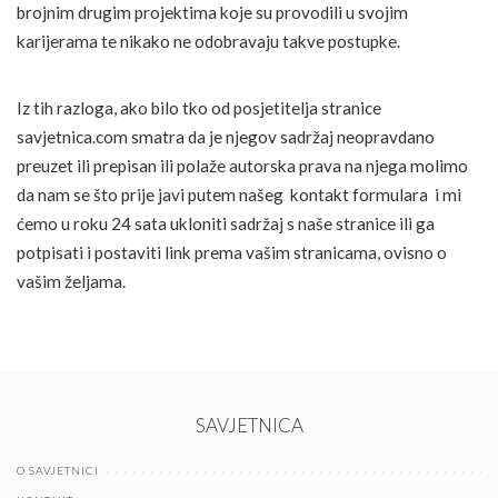
brojnim drugim projektima koje su provodili u svojim
karijerama te nikako ne odobravaju takve postupke.
Iz tih razloga, ako bilo tko od posjetitelja stranice
savjetnica.com smatra da je njegov sadržaj neopravdano
preuzet ili prepisan ili polaže autorska prava na njega molimo
da nam se što prije javi putem našeg kontakt formulara i mi
ćemo u roku 24 sata ukloniti sadržaj s naše stranice ili ga
potpisati i postaviti link prema vašim stranicama, ovisno o
vašim željama.
SAVJETNICA
O SAVJETNICI