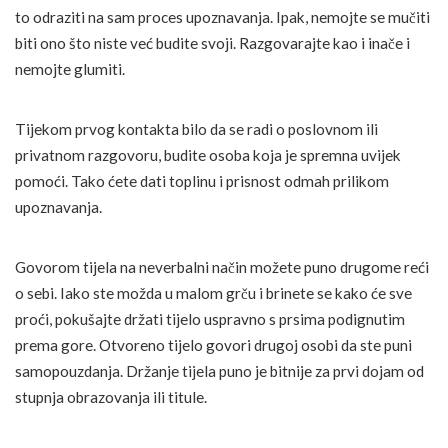
to odraziti na sam proces upoznavanja. Ipak, nemojte se mučiti
biti ono što niste već budite svoji. Razgovarajte kao i inače i
nemojte glumiti.
Tijekom prvog kontakta bilo da se radi o poslovnom ili
privatnom razgovoru, budite osoba koja je spremna uvijek
pomoći. Tako ćete dati toplinu i prisnost odmah prilikom
upoznavanja.
Govorom tijela na neverbalni način možete puno drugome reći
o sebi. Iako ste možda u malom grču i brinete se kako će sve
proći, pokušajte držati tijelo uspravno s prsima podignutim
prema gore. Otvoreno tijelo govori drugoj osobi da ste puni
samopouzdanja. Držanje tijela puno je bitnije za prvi dojam od
stupnja obrazovanja ili titule.