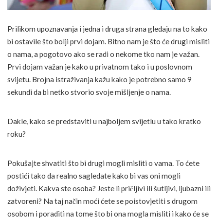
Prilikom upoznavanja i jedna i druga strana gledaju na to kako
bi ostavile što bolji prvi dojam. Bitno nam je što će drugi misliti
o nama, a pogotovo ako se radi o nekome tko nam je važan.
Prvi dojam važan je kako u privatnom tako i u poslovnom
svijetu. Brojna istraživanja kažu kako je potrebno samo 9
sekundi da bi netko stvorio svoje mišljenje o nama.
Dakle, kako se predstaviti u najboljem svijetlu u tako kratko
roku?
Pokušajte shvatiti što bi drugi mogli misliti o vama. To ćete
postići tako da realno sagledate kako bi vas oni mogli
doživjeti. Kakva ste osoba? Jeste li pričljivi ili šutljivi, ljubazni ili
zatvoreni? Na taj način moći ćete se poistovjetiti s drugom
osobom i poraditi na tome što bi ona mogla misliti i kako će se