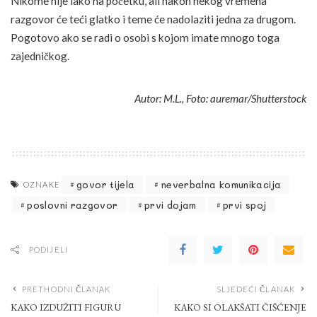
Nikome nije lako na početku, ali nakon nekog vremena
razgovor će teći glatko i teme će nadolaziti jedna za drugom.
Pogotovo ako se radi o osobi s kojom imate mnogo toga
zajedničkog.
Autor: M.L., Foto: auremar/Shutterstock
govor tijela
neverbalna komunikacija
OZNAKE
poslovni razgovor
prvi dojam
prvi spoj
PODIJELI
PRETHODNI ČLANAK
SLJEDEĆI ČLANAK
KAKO IZDUŽITI FIGURU
KAKO SI OLAKŠATI ČIŠĆENJE