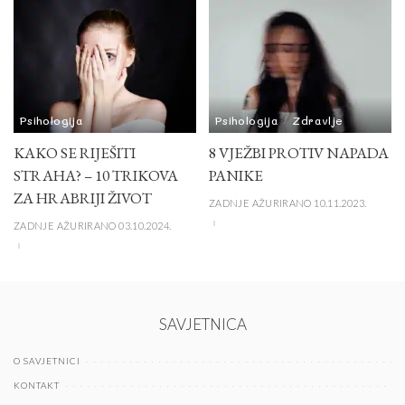
Psihologija
Psihologija
Zdravlje
KAKO SE RIJEŠITI
8 VJEŽBI PROTIV NAPADA
STRAHA? – 10 TRIKOVA
PANIKE
ZA HRABRIJI ŽIVOT
ZADNJE AŽURIRANO 10.11.2023.
ZADNJE AŽURIRANO 03.10.2024.
SAVJETNICA
O SAVJETNICI
KONTAKT