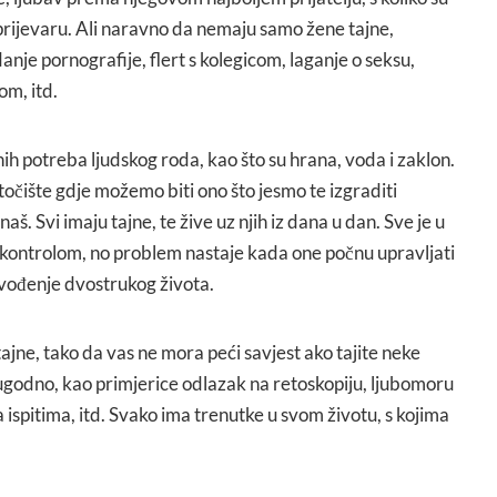
prijevaru. Ali naravno da nemaju samo žene tajne,
anje pornografije, flert s kolegicom, laganje o seksu,
om, itd.
ih potreba ljudskog roda, kao što su hrana, voda i zaklon.
očište gdje možemo biti ono što jesmo te izgraditi
 naš. Svi imaju tajne, te žive uz njih iz dana u dan. Sve je u
kontrolom, no problem nastaje kada one počnu upravljati
vođenje dvostrukog života.
tajne, tako da vas ne mora peći savjest ako tajite neke
eugodno, kao primjerice odlazak na retoskopiju, ljubomoru
 ispitima, itd. Svako ima trenutke u svom životu, s kojima