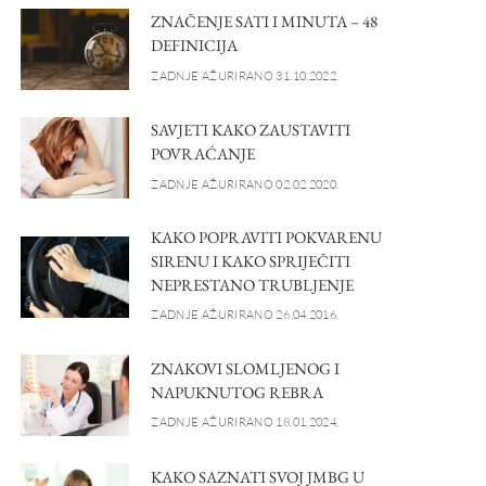
ZNAČENJE SATI I MINUTA – 48
DEFINICIJA
ZADNJE AŽURIRANO 31.10.2022.
SAVJETI KAKO ZAUSTAVITI
POVRAĆANJE
ZADNJE AŽURIRANO 02.02.2020.
KAKO POPRAVITI POKVARENU
SIRENU I KAKO SPRIJEČITI
NEPRESTANO TRUBLJENJE
ZADNJE AŽURIRANO 26.04.2016.
ZNAKOVI SLOMLJENOG I
NAPUKNUTOG REBRA
ZADNJE AŽURIRANO 18.01.2024.
KAKO SAZNATI SVOJ JMBG U