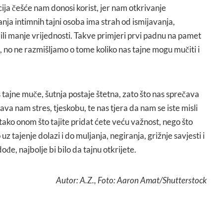
ija češće nam donosi korist, jer nam otkrivanje
anja intimnih tajni osoba ima strah od ismijavanja,
 ili manje vrijednosti. Takve primjeri prvi padnu na pamet
nu, no ne razmišljamo o tome koliko nas tajne mogu mučiti i
 tajne muče, šutnja postaje štetna, zato što nas sprečava
va nam stres, tjeskobu, te nas tjera da nam se iste misli
 tako onom što tajite pridat ćete veću važnost, nego što
 uz tajenje dolazi i do muljanja, negiranja, grižnje savjesti i
đe, najbolje bi bilo da tajnu otkrijete.
Autor: A.Z., Foto: Aaron Amat/Shutterstock