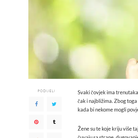
PODIJELI
Svaki čovjek ima trenutaka 
čak i najbližima. Zbog toga 
kada bi nekome mogli povjer
Žene su te koje kriju više 
čuvaju sa strane, dugovanje