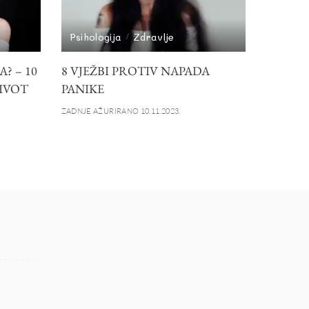
Psihologija
Zdravlje
? – 10
8 VJEŽBI PROTIV NAPADA
ŽIVOT
PANIKE
ZADNJE AŽURIRANO 10.11.2023.