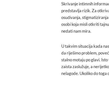
Skrivanje intimnih informac
predstavlja rizik. Za otkriv
osuđivanja, stigmatiziranja
osobi koja misli otkriti taj
nedati nam mira.
U takvim situacija kada nas
da riješimo problem, poveća
stalno motaju po glavi. Isto
zaista zaslužuje, a nerijetko
nelagode. Ukoliko do toga do