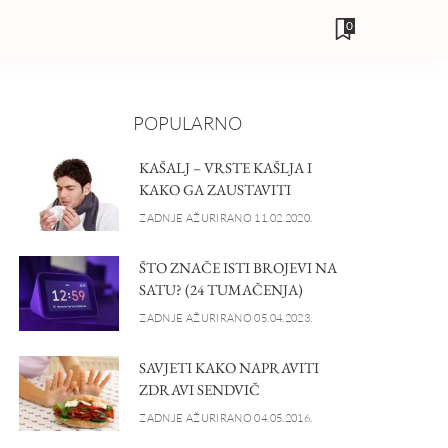
0
POPULARNO
KAŠALJ – VRSTE KAŠLJA I
KAKO GA ZAUSTAVITI
ZADNJE AŽURIRANO 11.02.2020.
ŠTO ZNAČE ISTI BROJEVI NA
SATU? (24 TUMAČENJA)
ZADNJE AŽURIRANO 05.04.2023.
SAVJETI KAKO NAPRAVITI
ZDRAVI SENDVIČ
ZADNJE AŽURIRANO 04.05.2016.