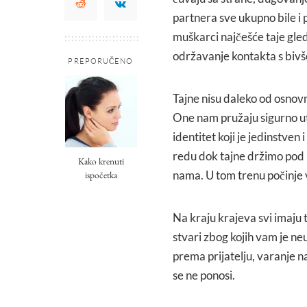
partnera sve ukupno bile i 
muškarci najčešće taje gled
održavanje kontakta s bivš
PREPORUČENO
Tajne nisu daleko od osnovn
One nam pružaju sigurno ut
identitet koji je jedinstven i
redu dok tajne držimo pod 
Kako krenuti
nama. U tom trenu počinje 
ispočetka
Na kraju krajeva svi imaju 
stvari zbog kojih vam je n
prema prijatelju, varanje na
se ne ponosi.