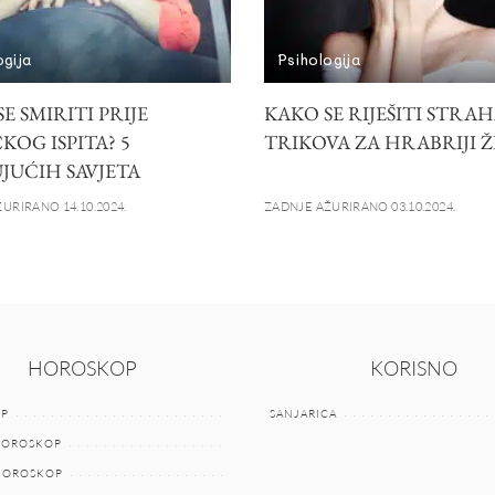
ogija
Psihologija
E SMIRITI PRIJE
KAKO SE RIJEŠITI STRAHA
KOG ISPITA? 5
TRIKOVA ZA HRABRIJI 
JUĆIH SAVJETA
URIRANO 14.10.2024.
ZADNJE AŽURIRANO 03.10.2024.
HOROSKOP
KORISNO
P
SANJARICA
HOROSKOP
 HOROSKOP