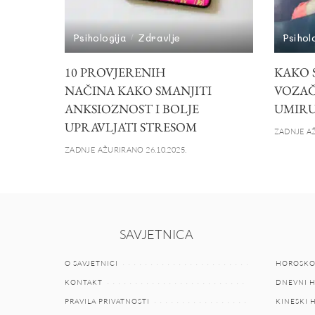
Psihologija
Zdravlje
Psihol
10 PROVJERENIH
KAKO S
NAČINA KAKO SMANJITI
VOZAČ
ANKSIOZNOST I BOLJE
UMIRU
UPRAVLJATI STRESOM
ZADNJE AŽ
ZADNJE AŽURIRANO 26.10.2025.
SAVJETNICA
O SAVJETNICI
HOROSKO
KONTAKT
DNEVNI 
PRAVILA PRIVATNOSTI
KINESKI