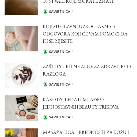
10 STVARI KOJE MORATE ZNATI
SAVJETNICA
POSTED
BY
KOJI SU GLAVNI UZROCI AKNI? 5
ODGOVORA KOJI ĆE VAM POMOĆI DA
IH SE RIJEŠITE
SAVJETNICA
POSTED
BY
ZAŠTO SU BITNE ALGE ZA ZDRAVLJE? 10
RAZLOGA
SAVJETNICA
POSTED
BY
KAKO IZGLEDATI MLAĐE? 7
JEDNOSTAVNIH BEAUTY TRIKOVA
SAVJETNICA
POSTED
BY
MASAŽA LICA – PREDNOSTI ZA KOŽU I