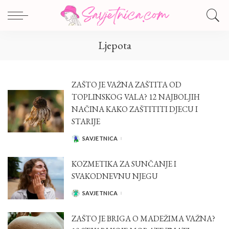
Ljepota
ZAŠTO JE VAŽNA ZAŠTITA OD
TOPLINSKOG VALA? 12 NAJBOLJIH
NAČINA KAKO ZAŠTITITI DJECU I
STARIJE
SAVJETNICA
POSTED
BY
KOZMETIKA ZA SUNČANJE I
SVAKODNEVNU NJEGU
SAVJETNICA
POSTED
BY
ZAŠTO JE BRIGA O MADEŽIMA VAŽNA?