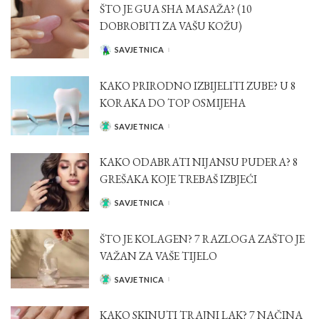
ŠTO JE GUA SHA MASAŽA? (10
DOBROBITI ZA VAŠU KOŽU)
SAVJETNICA
POSTED
BY
KAKO PRIRODNO IZBIJELITI ZUBE? U 8
KORAKA DO TOP OSMIJEHA
SAVJETNICA
POSTED
BY
KAKO ODABRATI NIJANSU PUDERA? 8
GREŠAKA KOJE TREBAŠ IZBJEĆI
SAVJETNICA
POSTED
BY
ŠTO JE KOLAGEN? 7 RAZLOGA ZAŠTO JE
VAŽAN ZA VAŠE TIJELO
SAVJETNICA
POSTED
BY
KAKO SKINUTI TRAJNI LAK? 7 NAČINA