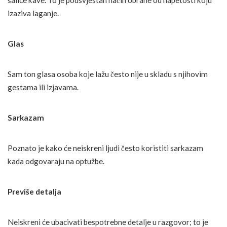
šalice kave. To je podsvjestan način obrane od napetosti koju
izaziva laganje.
Glas
Sam ton glasa osoba koje lažu često nije u skladu s njihovim
gestama ili izjavama.
Sarkazam
Poznato je kako će neiskreni ljudi često koristiti sarkazam
kada odgovaraju na optužbe.
Previše detalja
Neiskreni će ubacivati bespotrebne detalje u razgovor; to je