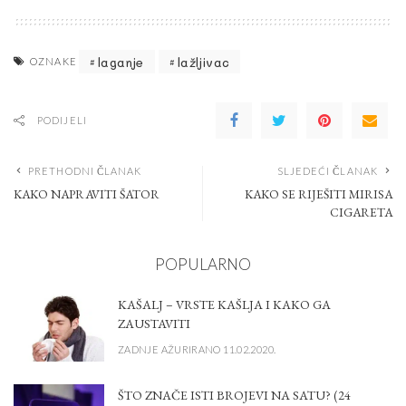
laganje
lažljivac
OZNAKE
PODIJELI
PRETHODNI ČLANAK
SLJEDEĆI ČLANAK
KAKO NAPRAVITI ŠATOR
KAKO SE RIJEŠITI MIRISA
CIGARETA
POPULARNO
KAŠALJ – VRSTE KAŠLJA I KAKO GA
ZAUSTAVITI
ZADNJE AŽURIRANO 11.02.2020.
ŠTO ZNAČE ISTI BROJEVI NA SATU? (24