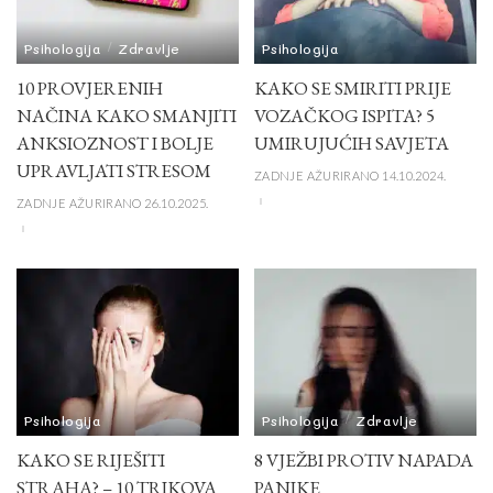
Psihologija
Zdravlje
Psihologija
10 PROVJERENIH
KAKO SE SMIRITI PRIJE
NAČINA KAKO SMANJITI
VOZAČKOG ISPITA? 5
ANKSIOZNOST I BOLJE
UMIRUJUĆIH SAVJETA
UPRAVLJATI STRESOM
ZADNJE AŽURIRANO 14.10.2024.
ZADNJE AŽURIRANO 26.10.2025.
Psihologija
Psihologija
Zdravlje
KAKO SE RIJEŠITI
8 VJEŽBI PROTIV NAPADA
STRAHA? – 10 TRIKOVA
PANIKE