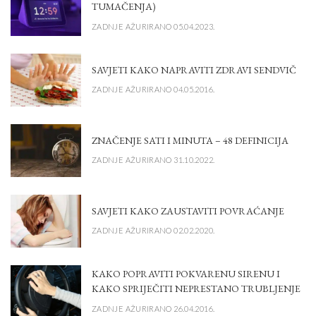
TUMAČENJA)
ZADNJE AŽURIRANO 05.04.2023.
SAVJETI KAKO NAPRAVITI ZDRAVI SENDVIČ
ZADNJE AŽURIRANO 04.05.2016.
ZNAČENJE SATI I MINUTA – 48 DEFINICIJA
ZADNJE AŽURIRANO 31.10.2022.
SAVJETI KAKO ZAUSTAVITI POVRAĆANJE
ZADNJE AŽURIRANO 02.02.2020.
KAKO POPRAVITI POKVARENU SIRENU I
KAKO SPRIJEČITI NEPRESTANO TRUBLJENJE
ZADNJE AŽURIRANO 26.04.2016.