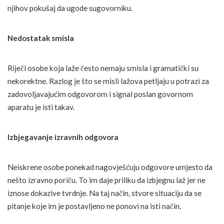
njihov pokušaj da ugode sugovorniku.
Nedostatak smisla
Riječi osobe koja laže često nemaju smisla i gramatički su
nekorektne. Razlog je što se misli lažova petljaju u potrazi za
zadovoljavajućim odgovorom i signal poslan govornom
aparatu je isti takav.
Izbjegavanje izravnih odgovora
Neiskrene osobe ponekad nagovješćuju odgovore umjesto da
nešto izravno poriču. To im daje priliku da izbjegnu laž jer ne
iznose dokazive tvrdnje. Na taj način, stvore situaciju da se
pitanje koje im je postavljeno ne ponovi na isti način.