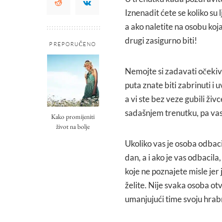
Iznenadit ćete se koliko su 
a ako naletite na osobu koja 
drugi zasigurno biti!
PREPORUČENO
Nemojte si zadavati očekiva
puta znate biti zabrinuti i 
a vi ste bez veze gubili živc
sadašnjem trenutku, pa vas 
Kako promijeniti
život na bolje
Ukoliko vas je osoba odbaci
dan, a i ako je vas odbacila
koje ne poznajete misle jer 
želite. Nije svaka osoba otv
umanjujući time svoju hrab