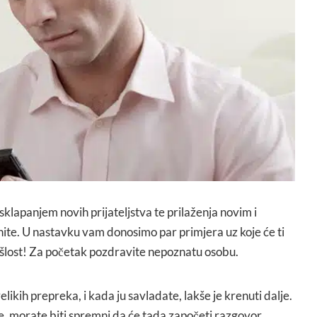
klapanjem novih prijateljstva te prilaženja novim i
nite. U nastavku vam donosimo par primjera uz koje će ti
ošlost! Za početak pozdravite nepoznatu osobu.
likih prepreka, i kada ju savladate, lakše je krenuti dalje.
, morate biti spremni da će tada započeti razgovor.