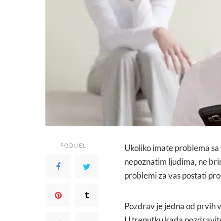
PODIJELI
Ukoliko imate problema sa s
nepoznatim ljudima, ne bri
problemi za vas postati pr
Pozdrav je jedna od prvih ve
U trenutku kada pozdravite