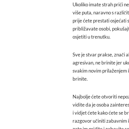
Ukoliko imate strah prići ne
više puta, naravno s različi
prije ćete prestati osjećat
približavate osobi, pokušajt
osjetiti u trenutku.
Sve je stvar prakse, znači a
agresivan, ne brinite jer uk
svakim novim prilaženjem im
brinite.
Najbolje ćete otvoriti nepoz
vidite da je osoba zainteresi
i vidjet ćete kako ćete se br
razgovor učiniti zabavnim i 
zato im priđite i zabavite se