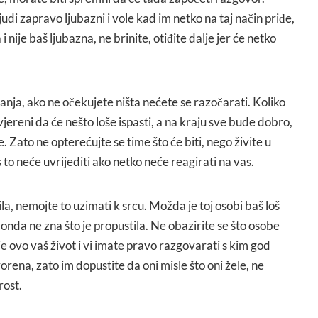
ljudi zapravo ljubazni i vole kad im netko na taj način priđe,
i nije baš ljubazna, ne brinite, otiđite dalje jer će netko
nja, ako ne očekujete ništa nećete se razočarati. Koliko
uvjereni da će nešto loše ispasti, a na kraju sve bude dobro,
e. Zato ne opterećujte se time što će biti, nego živite u
to neće uvrijediti ako netko neće reagirati na vas.
la, nemojte to uzimati k srcu. Možda je toj osobi baš loš
, onda ne zna što je propustila. Ne obazirite se što osobe
je ovo vaš život i vi imate pravo razgovarati s kim god
orena, zato im dopustite da oni misle što oni žele, ne
rost.