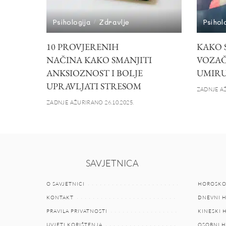
Psihologija
Zdravlje
Psihol
10 PROVJERENIH
KAKO S
NAČINA KAKO SMANJITI
VOZAČ
ANKSIOZNOST I BOLJE
UMIRU
UPRAVLJATI STRESOM
ZADNJE AŽ
ZADNJE AŽURIRANO 26.10.2025.
SAVJETNICA
O SAVJETNICI
HOROSKO
KONTAKT
DNEVNI 
PRAVILA PRIVATNOSTI
KINESKI
UVJETI KORIŠTENJA
OSOBNI 