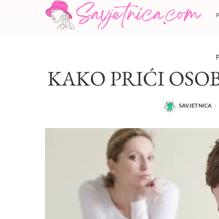
P
KAKO PRIĆI OSOB
SAVJETNICA
POSTED
BY