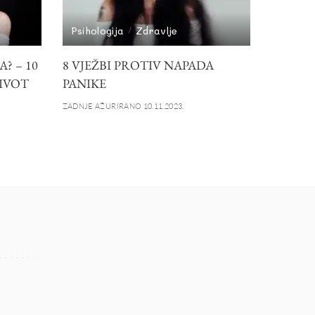
Psihologija
Zdravlje
? – 10
8 VJEŽBI PROTIV NAPADA
ŽIVOT
PANIKE
ZADNJE AŽURIRANO 10.11.2023.