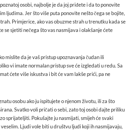
poznatoj osobi, najbolje je da joj priđete i da to ponovite
tim ljudima. Jer što više puta ponovite nešto čega se bojite,
i strah. Primjerice, ako vas obuzme strah u trenutku kada se
e se sjetiti nečega što vas nasmijava i olakšanje ćete
ko mislite da je vaš pristup upoznavanja čudan ili
oliko vi imate normalan pristup sve će izgledati u redu. Sa
at ćete više iskustva i bit će vam lakše prići, pa ne
natu osobu ako ju ispitujete o njenom životu, ili za što
rana. Svatko voli pričati o sebi, zato toj osobi dajte priliku
zo sprijateljiti. Pokušajte ju nasmijati, smijeh će svaki
veselim. Ljudi vole biti u društvu ljudi koji ih nasmijavaju,
.