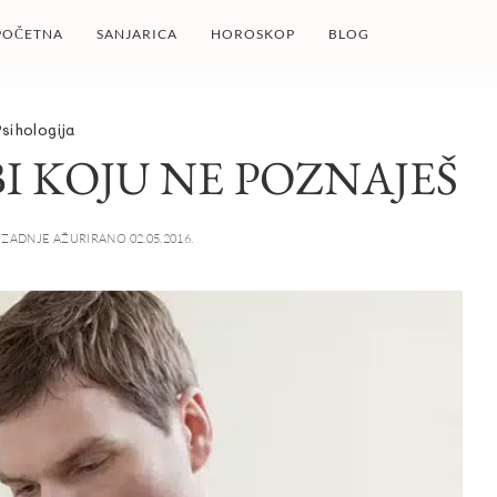
POČETNA
SANJARICA
HOROSKOP
BLOG
sihologija
I KOJU NE POZNAJEŠ
ZADNJE AŽURIRANO 02.05.2016.