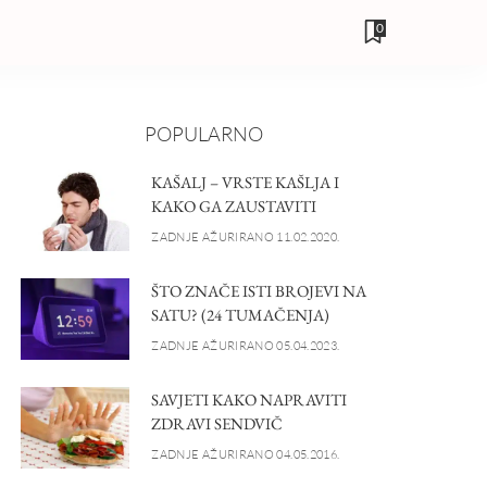
0
POPULARNO
KAŠALJ – VRSTE KAŠLJA I
KAKO GA ZAUSTAVITI
ZADNJE AŽURIRANO 11.02.2020.
ŠTO ZNAČE ISTI BROJEVI NA
SATU? (24 TUMAČENJA)
ZADNJE AŽURIRANO 05.04.2023.
SAVJETI KAKO NAPRAVITI
ZDRAVI SENDVIČ
ZADNJE AŽURIRANO 04.05.2016.