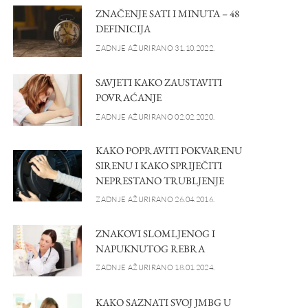
ZNAČENJE SATI I MINUTA – 48
DEFINICIJA
ZADNJE AŽURIRANO 31.10.2022.
SAVJETI KAKO ZAUSTAVITI
POVRAĆANJE
ZADNJE AŽURIRANO 02.02.2020.
KAKO POPRAVITI POKVARENU
SIRENU I KAKO SPRIJEČITI
NEPRESTANO TRUBLJENJE
ZADNJE AŽURIRANO 26.04.2016.
ZNAKOVI SLOMLJENOG I
NAPUKNUTOG REBRA
ZADNJE AŽURIRANO 18.01.2024.
KAKO SAZNATI SVOJ JMBG U