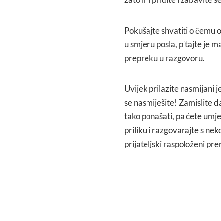
Pokušajte shvatiti o čemu o
u smjeru posla, pitajte je 
prepreku u razgovoru.
Uvijek prilazite nasmijani 
se nasmiješite! Zamislite da
tako ponašati, pa ćete umjes
priliku i razgovarajte s ne
prijateljski raspoloženi pr