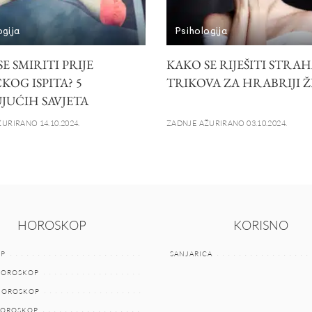
ogija
Psihologija
E SMIRITI PRIJE
KAKO SE RIJEŠITI STRAHA
KOG ISPITA? 5
TRIKOVA ZA HRABRIJI 
JUĆIH SAVJETA
URIRANO 14.10.2024.
ZADNJE AŽURIRANO 03.10.2024.
HOROSKOP
KORISNO
P
SANJARICA
HOROSKOP
 HOROSKOP
HOROSKOP