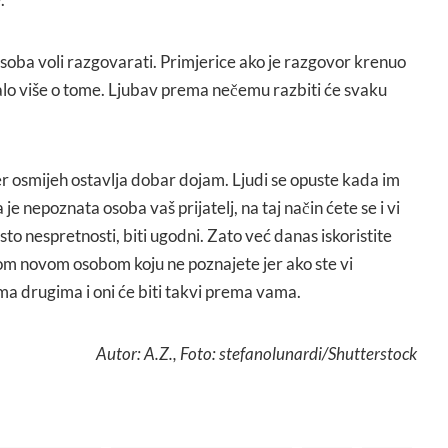
soba voli razgovarati. Primjerice ako je razgovor krenuo
malo više o tome. Ljubav prema nečemu razbiti će svaku
jer osmijeh ostavlja dobar dojam. Ljudi se opuste kada im
 je nepoznata osoba vaš prijatelj, na taj način ćete se i vi
to nespretnosti, biti ugodni. Zato već danas iskoristite
kom novom osobom koju ne poznajete jer ako ste vi
ema drugima i oni će biti takvi prema vama.
Autor: A.Z., Foto: stefanolunardi/Shutterstock