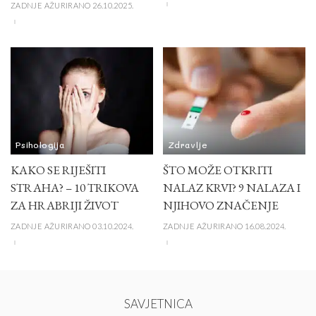
ZADNJE AŽURIRANO 26.10.2025.
Psihologija
Zdravlje
KAKO SE RIJEŠITI
ŠTO MOŽE OTKRITI
STRAHA? – 10 TRIKOVA
NALAZ KRVI? 9 NALAZA I
ZA HRABRIJI ŽIVOT
NJIHOVO ZNAČENJE
ZADNJE AŽURIRANO 03.10.2024.
ZADNJE AŽURIRANO 16.08.2024.
SAVJETNICA