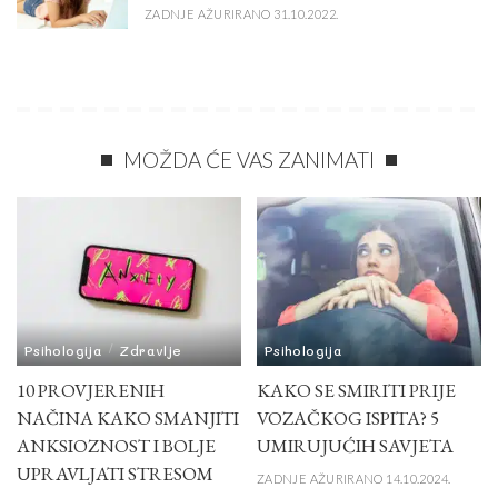
ZADNJE AŽURIRANO 31.10.2022.
MOŽDA ĆE VAS ZANIMATI
Psihologija
Zdravlje
Psihologija
10 PROVJERENIH
KAKO SE SMIRITI PRIJE
NAČINA KAKO SMANJITI
VOZAČKOG ISPITA? 5
ANKSIOZNOST I BOLJE
UMIRUJUĆIH SAVJETA
UPRAVLJATI STRESOM
ZADNJE AŽURIRANO 14.10.2024.