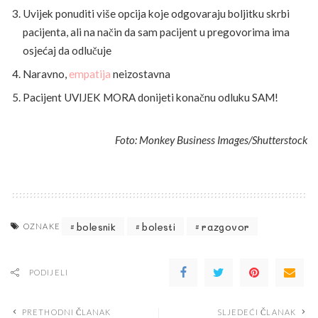
Uvijek ponuditi više opcija koje odgovaraju boljitku skrbi
pacijenta, ali na način da sam pacijent u pregovorima ima
osjećaj da odlučuje
Naravno,
empatija
neizostavna
Pacijent UVIJEK MORA donijeti konačnu odluku SAM!
Foto: Monkey Business Images/Shutterstock
bolesnik
bolesti
razgovor
OZNAKE
PODIJELI
PRETHODNI ČLANAK
SLJEDEĆI ČLANAK