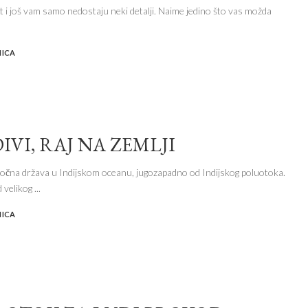
et i još vam samo nedostaju neki detalji. Naime jedino što vas možda
NICA
VI, RAJ NA ZEMLJI
točna država u Indijskom oceanu, jugozapadno od Indijskog poluotoka.
d velikog
...
NICA