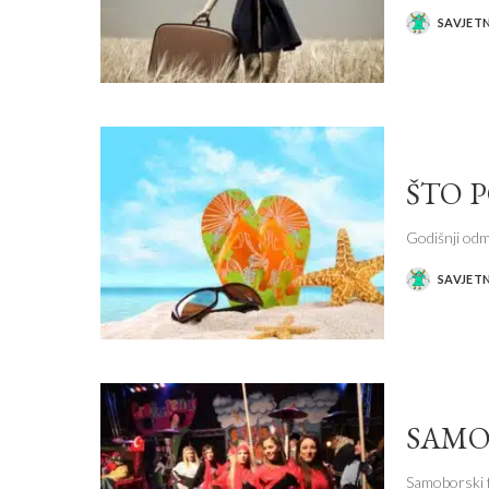
SAVJET
POSTED
BY
ŠTO 
Godišnji odm
SAVJET
POSTED
BY
SAMO
Samoborski f