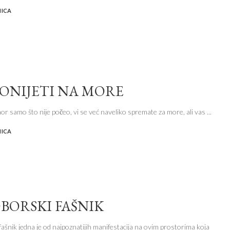
NICA
PONIJETI NA MORE
or samo što nije počeo, vi se već naveliko spremate za more, ali vas
...
NICA
BORSKI FAŠNIK
ašnik jedna je od najpoznatijih manifestacija na ovim prostorima koja