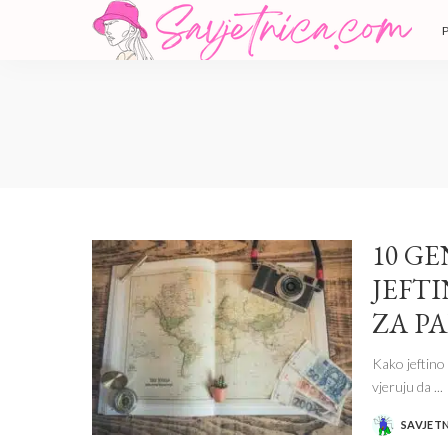
10 G
JEFT
ZA P
Kako jeftino
vjeruju da
...
SAVJET
POSTED
BY