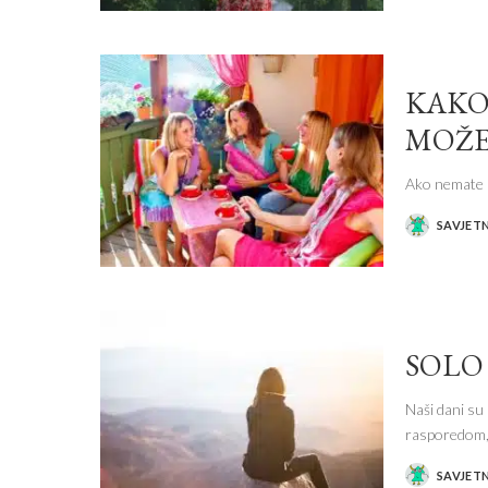
KAKO
MOŽE
Ako nemate no
SAVJET
POSTED
BY
SOLO
Naši dani su
rasporedom, 
SAVJET
POSTED