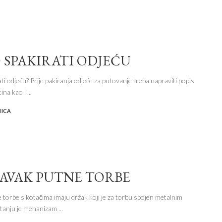
 SPAKIRATI ODJEĆU
ti odjeću? Prije pakiranja odjeće za putovanje treba napraviti popis
tina kao i
...
NICA
AVAK PUTNE TORBE
torbe s kotačima imaju držak koji je za torbu spojen metalnim
pitanju je mehanizam
...