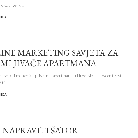
 okupi velik
...
NICA
LINE MARKETING SAVJETA ZA
JMLJIVAČE APARTMANA
vlasnik ili menadžer privatnih apartmana u Hrvatskoj, u ovom tekstu
žiti
...
NICA
 NAPRAVITI ŠATOR