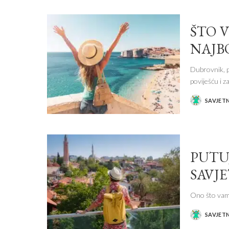
ŠTO 
NAJBO
Dubrovnik, p
poviješću i z
SAVJET
POSTED
BY
PUTU
SAVJ
Ono što vam 
SAVJET
POSTED
BY