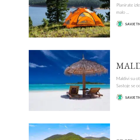
Planirate izl
malo
...
SAVJET
POSTED
BY
MALDI
Maldivi su o
Sastoje se o
SAVJET
POSTED
BY