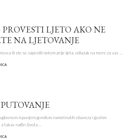
 PROVESTI LJETO AKO NE
TE NA LJETOVANJE
vca ili ste se zaposlili netom prije ljeta, odlazak na more za vas
...
NICA
 PUTOVANJE
 uglavnom ispunjeni gomilom nametnutih obaveza i gustim
a takav način života
...
NICA