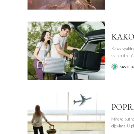
BY
KAKO
Kako spakira
svih potrepš
SAVJET
POSTED
BY
POPR
Mnoge putne 
cijevima. U 