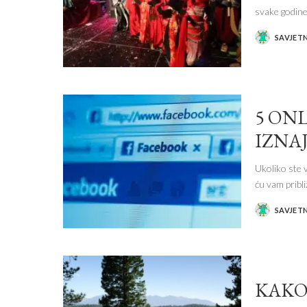
svake godine
SAVJET
POSTED
BY
5 ON
IZNA
Ukoliko ste 
ću vam pribli
SAVJET
POSTED
BY
KAKO