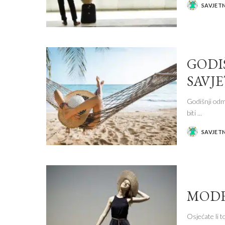
SAVJET
POSTED
BY
GODI
SAVJE
Godišnji odm
biti
...
SAVJET
POSTED
BY
MODE
Osjećate li t