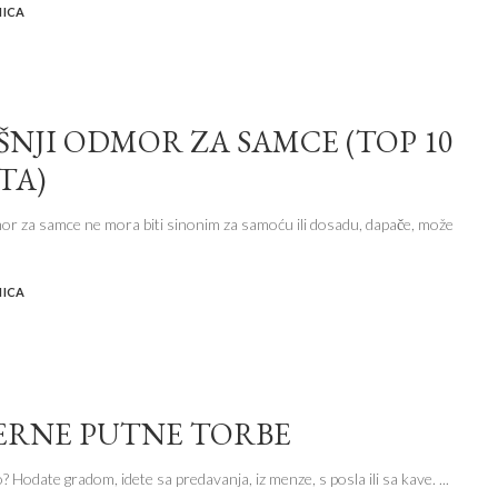
NICA
ŠNJI ODMOR ZA SAMCE (TOP 10
TA)
or za samce ne mora biti sinonim za samoću ili dosadu, dapače, može
NICA
RNE PUTNE TORBE
o? Hodate gradom, idete sa predavanja, iz menze, s posla ili sa kave.
...