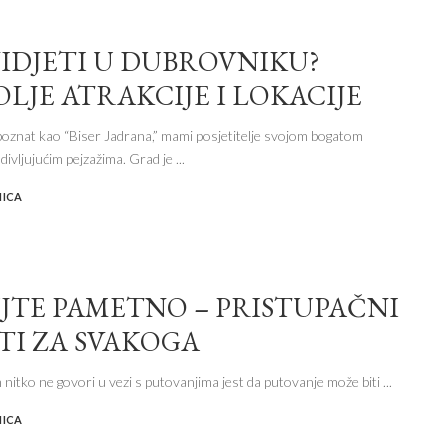
VIDJETI U DUBROVNIKU?
LJE ATRAKCIJE I LOKACIJE
oznat kao “Biser Jadrana,” mami posjetitelje svojom bogatom
adivljujućim pejzažima. Grad je
...
NICA
JTE PAMETNO – PRISTUPAČNI
ETI ZA SVAKOGA
nitko ne govori u vezi s putovanjima jest da putovanje može biti
...
NICA