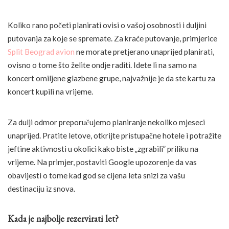
Koliko rano početi planirati ovisi o vašoj osobnosti i duljini
putovanja za koje se spremate. Za kraće putovanje, primjerice
Split Beograd avion
ne morate pretjerano unaprijed planirati,
ovisno o tome što želite ondje raditi. Idete li na samo na
koncert omiljene glazbene grupe, najvažnije je da ste kartu za
koncert kupili na vrijeme.
Za dulji odmor preporučujemo planiranje nekoliko mjeseci
unaprijed. Pratite letove, otkrijte pristupačne hotele i potražite
jeftine aktivnosti u okolici kako biste „zgrabili” priliku na
vrijeme. Na primjer, postaviti Google upozorenje da vas
obavijesti o tome kad god se cijena leta snizi za vašu
destinaciju iz snova.
Kada je najbolje rezervirati let?