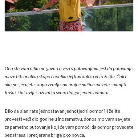
Ono što vam nitko ne govori u vezi s putovanjima jest da putovanje
može biti onoliko skupo i onoliko jeftino koliko vi to želite. Čak i
ako posjećujete skupu zemlju, na brojne načine možete smanjiti
trošak i još uvijek uživati u svom dragocjenom odmoru.
Bilo da planirate jednostavan jednotjedni odmor ili želite
provesti veći dio godine u inozemstvu, donosimo vam savjete
za pametno putovanje koji će vam pomoći da odmor provedete
bez stresa i pretjerane brige oko novca.