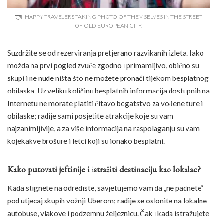
HAPPY TRAVELERS TAKING PHOTO OF THEMSELVES IN THE STREET
OF OLD EUROPEAN CITY.
Suzdržite se od rezerviranja pretjerano razvikanih izleta. Iako
možda na prvi pogled zvuče zgodno i primamljivo, obično su
skupi i ne nude ništa što ne možete pronaći tijekom besplatnog
obilaska. Uz veliku količinu besplatnih informacija dostupnih na
Internetu ne morate platiti čitavo bogatstvo za vođene ture i
obilaske; radije sami posjetite atrakcije koje su vam
najzanimljivije, a za više informacija na raspolaganju su vam
kojekakve brošure i letci koji su ionako besplatni.
Kako putovati jeftinije i istražiti destinaciju kao lokalac?
Kada stignete na odredište, savjetujemo vam da „ne padnete”
pod utjecaj skupih vožnji Uberom; radije se oslonite na lokalne
autobuse, vlakove i podzemnu željeznicu. Čak i kada istražujete