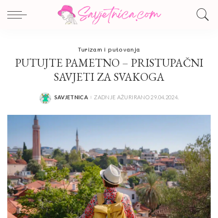
Turizam i putovanja
PUTUJTE PAMETNO – PRISTUPAČNI
SAVJETI ZA SVAKOGA
SAVJETNICA
ZADNJE AŽURIRANO 29.04.2024.
POSTED
BY