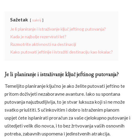
Sažetak
sakrij
Je li planiranje i istraživanje ključ jeftinog putovanja?
Kada je najbolje rezervirati let?
Razmotrite aktivnosti na destinaciji
Kako putovati jeftinije i istražiti destinaciju kao lokalac?
Je li planiranje i istraživanje ključ jeftinog putovanja?
Temeljito planiranje ključno je ako želite putovati jeftino te
pritom doživjeti nezaboravne avanture. Iako su spontana
putovanja najuzbudljivija, to je stvar luksuza koji si ne može
svatko priuštiti. S učinkovitim i dobro istraženim planom
uspjet ćete isplanirati proračun za vaše cjelokupno putovanje i
uštedjeti velik dio novca, i to bez žrtvovanja vaših osnovnih
potreba, zabavnih uspomena i jedinstvenih atrakcija.