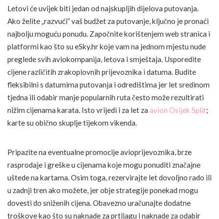
Letovi će uvijek biti jedan od najskupljih dijelova putovanja.
Ako želite „razvući” vaš budžet za putovanje, ključno je pronaći
najbolju moguću ponudu. Započnite korištenjem web stranica i
platformi kao što su eSky.hr koje vam na jednom mjestu nude
preglede svih aviokompanija, letova i smještaja. Usporedite
cijene različitih zrakoplovnih prijevoznika i datuma. Budite
fleksibilni s datumima putovanja i odredištima jer let sredinom
tjedna ili odabir manje popularnih ruta često može rezultirati
nižim cijenama karata. Isto vrijedi i za let za
avion Osijek Split
;
karte su obično skuplje tijekom vikenda.
Pripazite na eventualne promocije avioprijevoznika, brze
rasprodaje i greške u cijenama koje mogu ponuditi značajne
uštede na kartama. Osim toga, rezervirajte let dovoljno rado ili
u zadnji tren ako možete, jer obje strategije ponekad mogu
dovesti do sniženih cijena. Obavezno uračunajte dodatne
troškove kao što su naknade za prtljagu i naknade za odabir