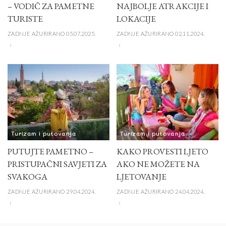
– VODIČ ZA PAMETNE
NAJBOLJE ATRAKCIJE I
TURISTE
LOKACIJE
ZADNJE AŽURIRANO 05.07.2025.
ZADNJE AŽURIRANO 02.11.2024.
Turizam i putovanja
Turizam i putovanja
PUTUJTE PAMETNO –
KAKO PROVESTI LJETO
PRISTUPAČNI SAVJETI ZA
AKO NE MOŽETE NA
SVAKOGA
LJETOVANJE
ZADNJE AŽURIRANO 29.04.2024.
ZADNJE AŽURIRANO 24.04.2024.