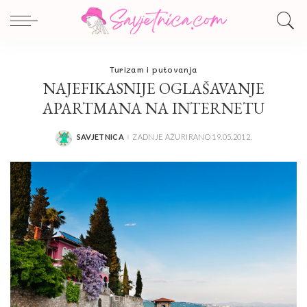
Turizam i putovanja
NAJEFIKASNIJE OGLAŠAVANJE
APARTMANA NA INTERNETU
SAVJETNICA
ZADNJE AŽURIRANO 19.05.2012.
POSTED
BY