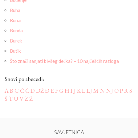
Buđenje
Buha
Bunar
Bunda
Burek
Butik
Što znači sanjati bivšeg dečka? – 10 najčešćih razloga
Snovi po abecedi:
A
B
C
Č
Ć
D
DŽ
Đ
E
F
G
H
I
J
K
L
LJ
M
N
NJ
O
P
R
S
Š
T
U
V
Z
Ž
SAVJETNICA