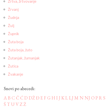
Žrtva, žrtvovanje
Žrvanj
Žudnja
Žulj
Župnik
Žuta boja
Žuta boja, žuto
Žutanjak, žumanjak
Žutica
Žvakanje
Snovi po abecedi:
A
B
C
Č
Ć
D
DŽ
Đ
E
F
G
H
I
J
K
L
LJ
M
N
NJ
O
P
R
S
Š
T
U
V
Z
Ž