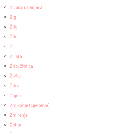
Žičara, uspinjača
Žig
Žile
Žilet
Žir
Žirafa
Žito, žitnica
Živica
Žlica
Žlijeb
Žmikanje (cijeđenje)
Žmirenje
Žohar