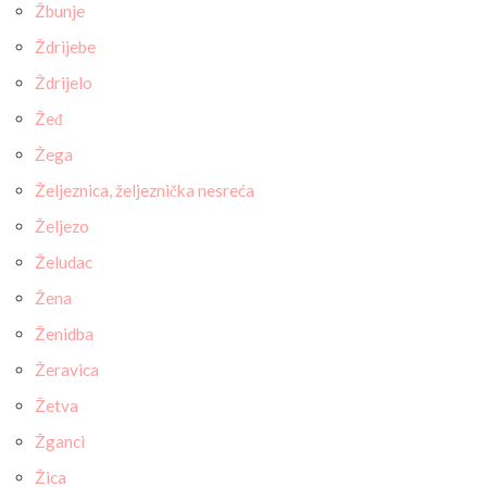
Žbunje
Ždrijebe
Ždrijelo
Žeđ
Žega
Željeznica, željeznička nesreća
Željezo
Želudac
Žena
Ženidba
Žeravica
Žetva
Žganci
Žica