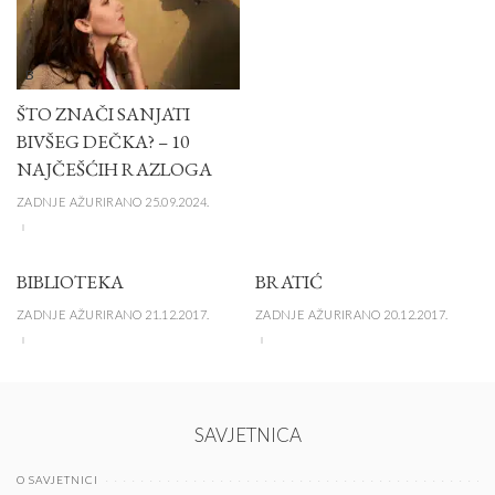
B
ŠTO ZNAČI SANJATI
BIVŠEG DEČKA? – 10
NAJČEŠĆIH RAZLOGA
ZADNJE AŽURIRANO 25.09.2024.
BIBLIOTEKA
BRATIĆ
ZADNJE AŽURIRANO 21.12.2017.
ZADNJE AŽURIRANO 20.12.2017.
SAVJETNICA
O SAVJETNICI