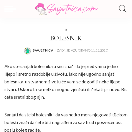
B
BOLESNIK
SAVJETNICA
ZADNJE AŽURIRANO 11.12.2017.
POSTED
BY
Ako ste sanjali bolesnika u snu znači da je pred vama jedno
lijepo i sretno razdoblje u životu. Iako nije ugodno sanjati
bolesnika, u stvarnom životu će vam se dogoditi neke lijepe
stvari. Uskoro bi se netko mogao vjenčati ili čekati prinovu. Bit
ćete sretni zbog njih.
Sanjati da ste bi bolesnik i da vas netko mora njegovati tijekom
bolesti znači da ćete biti nagrađeni za sav trud i posvećenost
poslu kojeg radite.