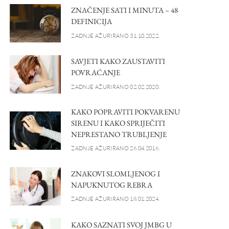
ZNAČENJE SATI I MINUTA – 48
DEFINICIJA
ZADNJE AŽURIRANO 31.10.2022.
SAVJETI KAKO ZAUSTAVITI
POVRAĆANJE
ZADNJE AŽURIRANO 02.02.2020.
KAKO POPRAVITI POKVARENU
SIRENU I KAKO SPRIJEČITI
NEPRESTANO TRUBLJENJE
ZADNJE AŽURIRANO 26.04.2016.
ZNAKOVI SLOMLJENOG I
NAPUKNUTOG REBRA
ZADNJE AŽURIRANO 18.01.2024.
KAKO SAZNATI SVOJ JMBG U