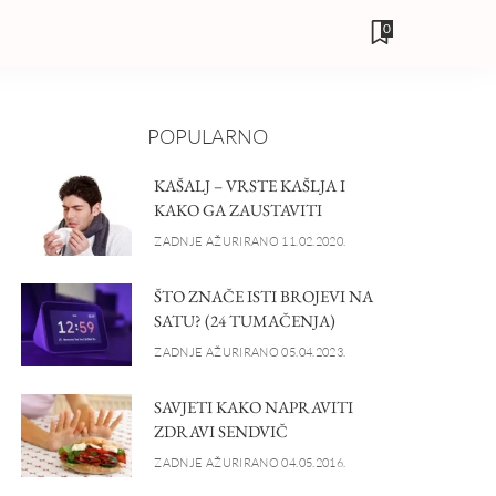
0
POPULARNO
KAŠALJ – VRSTE KAŠLJA I
KAKO GA ZAUSTAVITI
ZADNJE AŽURIRANO 11.02.2020.
ŠTO ZNAČE ISTI BROJEVI NA
SATU? (24 TUMAČENJA)
ZADNJE AŽURIRANO 05.04.2023.
SAVJETI KAKO NAPRAVITI
ZDRAVI SENDVIČ
ZADNJE AŽURIRANO 04.05.2016.