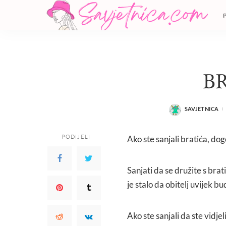
B
SAVJETNICA
POSTED
BY
PODIJELI
Ako ste sanjali bratića, do
Sanjati da se družite s bra
je stalo da obitelj uvijek b
Ako ste sanjali da ste vidje