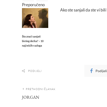
Preporučeno
Ako ste sanjali da ste vi bili
Što znači sanjati
bivšeg dečka? – 10
najčešćih razloga
Podijel
PODIJELI
PRETHODNI ČLANAK
JORGAN