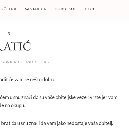
POČETNA
SANJARICA
HOROSKOP
BLOG
B
RATIĆ
ZADNJE AŽURIRANO 20.12.2017.
godit će vam se nešto dobro.
tićem u snu znači da su vaše obiteljske veze čvrste jer vam
ude na okupu.
li bratića u snu znači da vam jako nedostaje vaša obitelj.