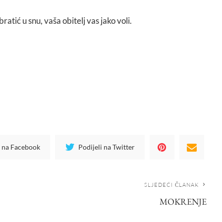
 bratić u snu, vaša obitelj vas jako voli.
i na Facebook
Podijeli na Twitter
SLJEDEĆI ČLANAK
MOKRENJE