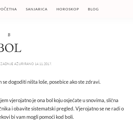
POČETNA
SANJARICA
HOROSKOP
BLOG
B
BOL
ZADNJE AŽURIRANO 14.11.2017.
 se dogoditi ništa loše, posebice ako ste zdravi.
jem vjerojatno je ona bol koju osjećate u snovima, slična
ječnika i obavite sistematski pregled. Vjerojatno se ne radi o
jekovi bi vam mogli pomoći kod boli.