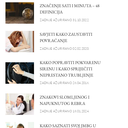
ZNAČENJE SATI I MINUTA – 48
DEFINICIJA
ZADNJE AŽURIRANO 31.10.2022.
SAVJETI KAKO ZAUSTAVITI
POVRAĆANJE
ZADNJE AŽURIRANO 02.02.2020.
KAKO POPRAVITI POKVARENU
SIRENU I KAKO SPRIJEČITI
NEPRESTANO TRUBLJENJE
ZADNJE AŽURIRANO 26.04.2016.
ZNAKOVI SLOMLJENOG I
NAPUKNUTOG REBRA
ZADNJE AŽURIRANO 18.01.2024.
KAKO SAZNATI SVOJ JMBG U