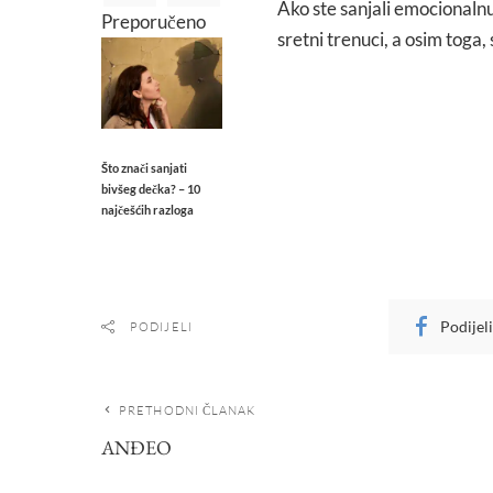
Ako ste sanjali emocionalnu
Preporučeno
sretni trenuci, a osim toga,
Što znači sanjati
bivšeg dečka? – 10
najčešćih razloga
Podijel
PODIJELI
PRETHODNI ČLANAK
ANĐEO