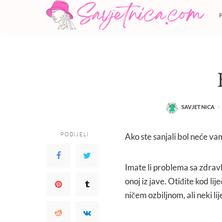
SAVJETNICA
POSTED
BY
PODIJELI
Ako ste sanjali bol neće vam
Imate li problema sa zdravl
onoj iz jave. Otiđite kod li
ničem ozbiljnom, ali neki li