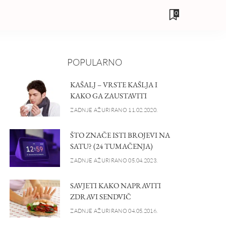
0
POPULARNO
KAŠALJ – VRSTE KAŠLJA I
KAKO GA ZAUSTAVITI
ZADNJE AŽURIRANO 11.02.2020.
ŠTO ZNAČE ISTI BROJEVI NA
SATU? (24 TUMAČENJA)
ZADNJE AŽURIRANO 05.04.2023.
SAVJETI KAKO NAPRAVITI
ZDRAVI SENDVIČ
ZADNJE AŽURIRANO 04.05.2016.