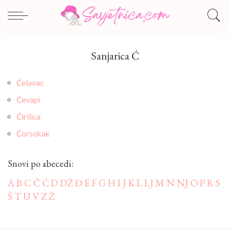
Sanjarica Ć
Ćelavac
Ćevapi
Ćirilica
Ćorsokak
Snovi po abecedi:
A
B
C
Č
Ć
D
DŽ
Đ
E
F
G
H
I
J
K
L
LJ
M
N
NJ
O
P
R
S
Š
T
U
V
Z
Ž