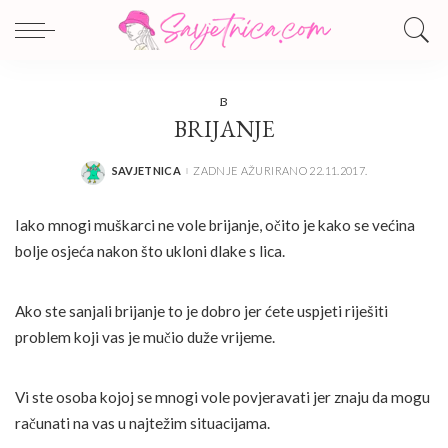
B
BRIJANJE
SAVJETNICA
ZADNJE AŽURIRANO 22.11.2017.
POSTED
BY
Iako mnogi muškarci ne vole brijanje, očito je kako se većina
bolje osjeća nakon što ukloni dlake s lica.
Ako ste sanjali brijanje to je dobro jer ćete uspjeti riješiti
problem koji vas je mučio duže vrijeme.
Vi ste osoba kojoj se mnogi vole povjeravati jer znaju da mogu
računati na vas u najtežim situacijama.