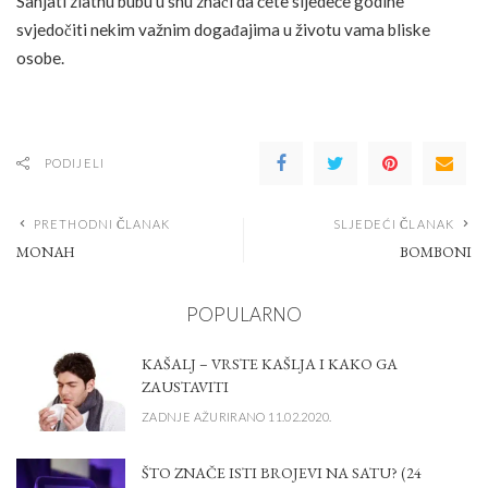
Sanjati zlatnu bubu u snu znači da ćete sljedeće godine
svjedočiti nekim važnim događajima u životu vama bliske
osobe.
PODIJELI
PRETHODNI ČLANAK
SLJEDEĆI ČLANAK
MONAH
BOMBONI
POPULARNO
KAŠALJ – VRSTE KAŠLJA I KAKO GA
ZAUSTAVITI
ZADNJE AŽURIRANO 11.02.2020.
ŠTO ZNAČE ISTI BROJEVI NA SATU? (24