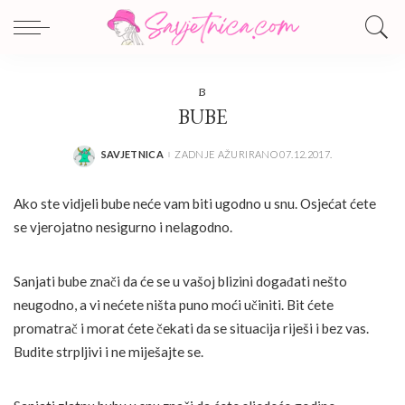
B
BUBE
SAVJETNICA
ZADNJE AŽURIRANO 07.12.2017.
POSTED
BY
Ako ste vidjeli bube neće vam biti ugodno u snu. Osjećat ćete
se vjerojatno nesigurno i nelagodno.
Sanjati bube znači da će se u vašoj blizini događati nešto
neugodno, a vi nećete ništa puno moći učiniti. Bit ćete
promatrač i morat ćete čekati da se situacija riješi i bez vas.
Budite strpljivi i ne miješajte se.