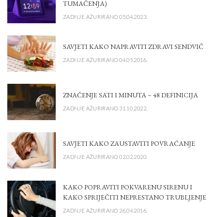
TUMAČENJA)
ZADNJE AŽURIRANO 05.04.2023.
SAVJETI KAKO NAPRAVITI ZDRAVI SENDVIČ
ZADNJE AŽURIRANO 04.05.2016.
ZNAČENJE SATI I MINUTA – 48 DEFINICIJA
ZADNJE AŽURIRANO 31.10.2022.
SAVJETI KAKO ZAUSTAVITI POVRAĆANJE
ZADNJE AŽURIRANO 02.02.2020.
KAKO POPRAVITI POKVARENU SIRENU I
KAKO SPRIJEČITI NEPRESTANO TRUBLJENJE
ZADNJE AŽURIRANO 26.04.2016.