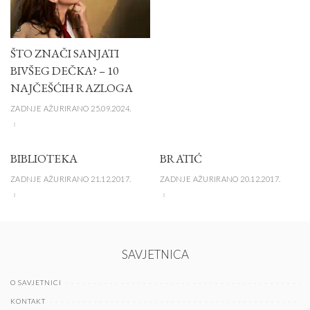
B
ŠTO ZNAČI SANJATI
BIVŠEG DEČKA? – 10
NAJČEŠĆIH RAZLOGA
ZADNJE AŽURIRANO 25.09.2024.
BIBLIOTEKA
BRATIĆ
ZADNJE AŽURIRANO 21.12.2017.
ZADNJE AŽURIRANO 20.12.2017.
SAVJETNICA
O SAVJETNICI
KONTAKT