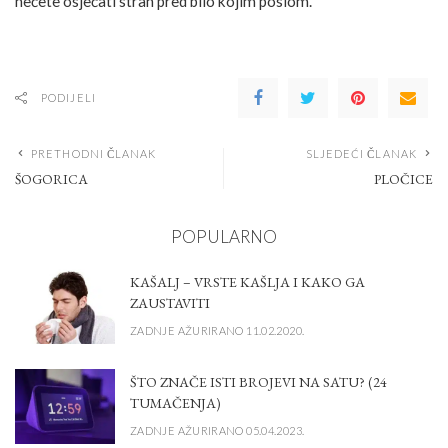
nećete osjećati strah pred bilo kojim poslom.
PODIJELI
PRETHODNI ČLANAK
SLJEDEĆI ČLANAK
ŠOGORICA
PLOČICE
POPULARNO
KAŠALJ – VRSTE KAŠLJA I KAKO GA
ZAUSTAVITI
ZADNJE AŽURIRANO 11.02.2020.
ŠTO ZNAČE ISTI BROJEVI NA SATU? (24
TUMAČENJA)
ZADNJE AŽURIRANO 05.04.2023.