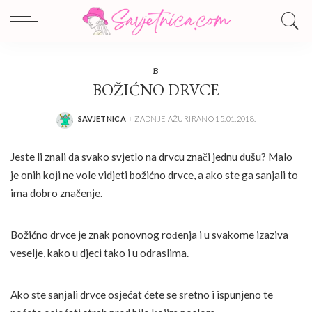
B
BOŽIĆNO DRVCE
SAVJETNICA
ZADNJE AŽURIRANO 15.01.2018.
POSTED
BY
Jeste li znali da svako svjetlo na drvcu znači jednu dušu? Malo
je onih koji ne vole vidjeti božićno drvce, a ako ste ga sanjali to
ima dobro značenje.
Božićno drvce je znak ponovnog rođenja i u svakome izaziva
veselje, kako u djeci tako i u odraslima.
Ako ste sanjali drvce osjećat ćete se sretno i ispunjeno te