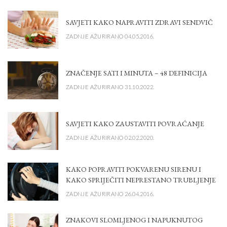
SAVJETI KAKO NAPRAVITI ZDRAVI SENDVIČ
ZADNJE AŽURIRANO 04.05.2016.
ZNAČENJE SATI I MINUTA – 48 DEFINICIJA
ZADNJE AŽURIRANO 31.10.2022.
SAVJETI KAKO ZAUSTAVITI POVRAĆANJE
ZADNJE AŽURIRANO 02.02.2020.
KAKO POPRAVITI POKVARENU SIRENU I
KAKO SPRIJEČITI NEPRESTANO TRUBLJENJE
ZADNJE AŽURIRANO 26.04.2016.
ZNAKOVI SLOMLJENOG I NAPUKNUTOG