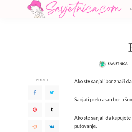
SAVJETNICA
POSTED
BY
PODIJELI
Ako ste sanjali bor znači da
Sanjati prekrasan bor u šum
Ako ste sanjali da kupujete 
putovanje.