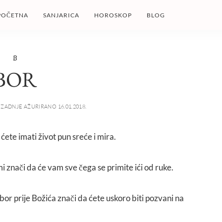
POČETNA
SANJARICA
HOROSKOP
BLOG
B
BOR
ZADNJE AŽURIRANO 16.01.2018.
 ćete imati život pun sreće i mira.
i znači da će vam sve čega se primite ići od ruke.
bor prije Božića znači da ćete uskoro biti pozvani na