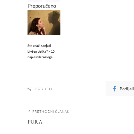
Preporučeno
Što znači sanjati
bivšeg dečka? – 10
najčešćih razloga
Podijel
PODIJELI
PRETHODNI ČLANAK
PURA