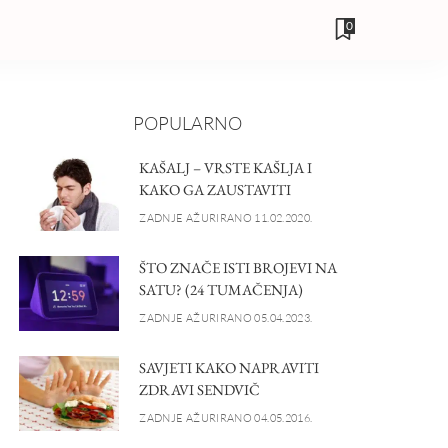
0
POPULARNO
KAŠALJ – VRSTE KAŠLJA I
KAKO GA ZAUSTAVITI
ZADNJE AŽURIRANO 11.02.2020.
ŠTO ZNAČE ISTI BROJEVI NA
SATU? (24 TUMAČENJA)
ZADNJE AŽURIRANO 05.04.2023.
SAVJETI KAKO NAPRAVITI
ZDRAVI SENDVIČ
ZADNJE AŽURIRANO 04.05.2016.