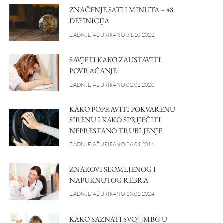
ZNAČENJE SATI I MINUTA – 48
DEFINICIJA
ZADNJE AŽURIRANO 31.10.2022.
SAVJETI KAKO ZAUSTAVITI
POVRAĆANJE
ZADNJE AŽURIRANO 02.02.2020.
KAKO POPRAVITI POKVARENU
SIRENU I KAKO SPRIJEČITI
NEPRESTANO TRUBLJENJE
ZADNJE AŽURIRANO 26.04.2016.
ZNAKOVI SLOMLJENOG I
NAPUKNUTOG REBRA
ZADNJE AŽURIRANO 18.01.2024.
KAKO SAZNATI SVOJ JMBG U