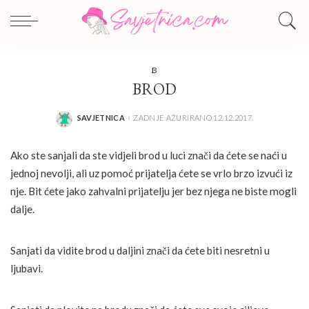
B
BROD
SAVJETNICA
ZADNJE AŽURIRANO 12.12.2017.
POSTED
BY
Ako ste sanjali da ste vidjeli brod u luci znači da ćete se naći u
jednoj nevolji, ali uz pomoć prijatelja ćete se vrlo brzo izvući iz
nje. Bit ćete jako zahvalni prijatelju jer bez njega ne biste mogli
dalje.
Sanjati da vidite brod u daljini znači da ćete biti nesretni u
ljubavi.