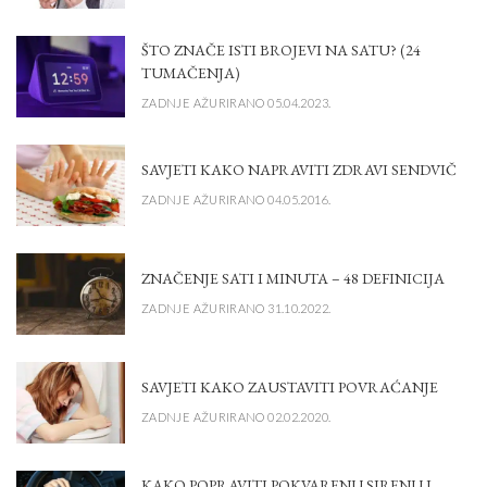
ŠTO ZNAČE ISTI BROJEVI NA SATU? (24
TUMAČENJA)
ZADNJE AŽURIRANO 05.04.2023.
SAVJETI KAKO NAPRAVITI ZDRAVI SENDVIČ
ZADNJE AŽURIRANO 04.05.2016.
ZNAČENJE SATI I MINUTA – 48 DEFINICIJA
ZADNJE AŽURIRANO 31.10.2022.
SAVJETI KAKO ZAUSTAVITI POVRAĆANJE
ZADNJE AŽURIRANO 02.02.2020.
KAKO POPRAVITI POKVARENU SIRENU I