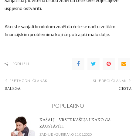
Sanjati da plovite na brodu znači da ćete sve svoje ciljeve
uspješno ostvariti.
Ako ste sanjali brodolom znači da ćete se naći u velikim
financijskim problemima koji će potrajati malo dulje.
PODIJELI
PRETHODNI ČLANAK
SLJEDEĆI ČLANAK
BALEGA
CESTA
POPULARNO
KAŠALJ – VRSTE KAŠLJA I KAKO GA
ZAUSTAVITI
ZADNJE AŽURIRANO 11.02.2020.