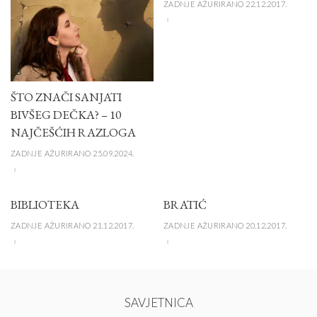
ZADNJE AŽURIRANO 22.12.2017.
B
ŠTO ZNAČI SANJATI
BIVŠEG DEČKA? – 10
NAJČEŠĆIH RAZLOGA
ZADNJE AŽURIRANO 25.09.2024.
BIBLIOTEKA
BRATIĆ
ZADNJE AŽURIRANO 21.12.2017.
ZADNJE AŽURIRANO 20.12.2017.
SAVJETNICA