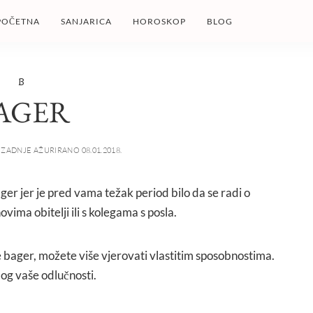
POČETNA
SANJARICA
HOROSKOP
BLOG
B
AGER
ZADNJE AŽURIRANO 08.01.2018.
ager jer je pred vama težak period bilo da se radi o
ima obitelji ili s kolegama s posla.
te bager, možete više vjerovati vlastitim sposobnostima.
og vaše odlučnosti.