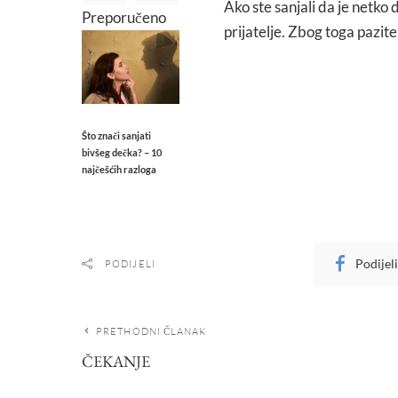
Ako ste sanjali da je netko 
Preporučeno
prijatelje. Zbog toga pazit
Što znači sanjati
bivšeg dečka? – 10
najčešćih razloga
Podijel
PODIJELI
PRETHODNI ČLANAK
ČEKANJE