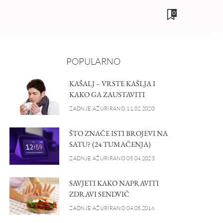
0
POPULARNO
KAŠALJ – VRSTE KAŠLJA I
KAKO GA ZAUSTAVITI
ZADNJE AŽURIRANO 11.02.2020.
ŠTO ZNAČE ISTI BROJEVI NA
SATU? (24 TUMAČENJA)
ZADNJE AŽURIRANO 05.04.2023.
SAVJETI KAKO NAPRAVITI
ZDRAVI SENDVIČ
ZADNJE AŽURIRANO 04.05.2016.