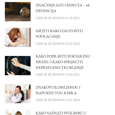
ZNAČENJE SATI I MINUTA – 48
DEFINICIJA
ZADNJE AŽURIRANO 31.10.2022.
SAVJETI KAKO ZAUSTAVITI
POVRAĆANJE
ZADNJE AŽURIRANO 02.02.2020.
KAKO POPRAVITI POKVARENU
SIRENU I KAKO SPRIJEČITI
NEPRESTANO TRUBLJENJE
ZADNJE AŽURIRANO 26.04.2016.
ZNAKOVI SLOMLJENOG I
NAPUKNUTOG REBRA
ZADNJE AŽURIRANO 18.01.2024.
KAKO SAZNATI SVOJ JMBG U