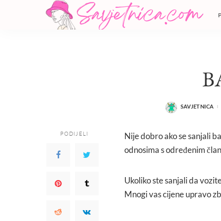
B
SAVJETNICA
POSTED
BY
PODIJELI
Nije dobro ako se sanjali b
odnosima s određenim članov
Ukoliko ste sanjali da vozi
Mnogi vas cijene upravo zb