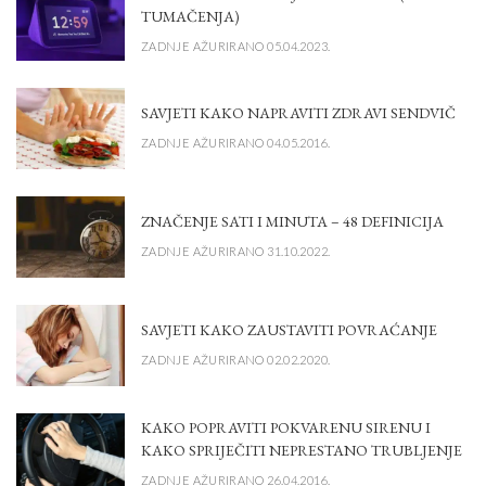
TUMAČENJA)
ZADNJE AŽURIRANO 05.04.2023.
SAVJETI KAKO NAPRAVITI ZDRAVI SENDVIČ
ZADNJE AŽURIRANO 04.05.2016.
ZNAČENJE SATI I MINUTA – 48 DEFINICIJA
ZADNJE AŽURIRANO 31.10.2022.
SAVJETI KAKO ZAUSTAVITI POVRAĆANJE
ZADNJE AŽURIRANO 02.02.2020.
KAKO POPRAVITI POKVARENU SIRENU I
KAKO SPRIJEČITI NEPRESTANO TRUBLJENJE
ZADNJE AŽURIRANO 26.04.2016.