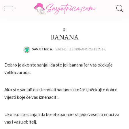
B
BANANA
SAVJETNICA
ZADNJE AŽURIRANO 28.11.2017.
POSTED
BY
Dobro je ako ste sanjali da ste jeli bananu jer vas očekuje
velika zarada.
Ako ste sanjali da ste nosili banane u košari, očekujte dobre
vijesti koje će vas iznenaditi.
Ukoliko ste sanjali da berete banane, slijede veseli trenuci za
vas i vašu obitelj.