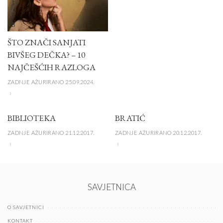
B
ŠTO ZNAČI SANJATI
BIVŠEG DEČKA? – 10
NAJČEŠĆIH RAZLOGA
ZADNJE AŽURIRANO 25.09.2024.
BIBLIOTEKA
BRATIĆ
ZADNJE AŽURIRANO 21.12.2017.
ZADNJE AŽURIRANO 20.12.2017.
SAVJETNICA
O SAVJETNICI
KONTAKT