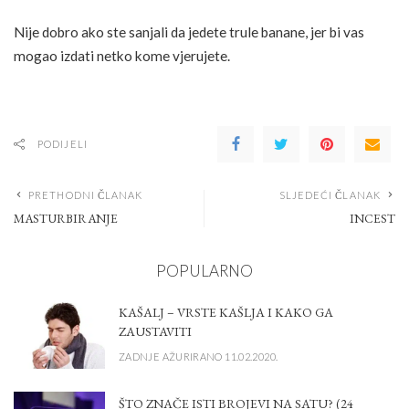
Nije dobro ako ste sanjali da jedete trule banane, jer bi vas
mogao izdati netko kome vjerujete.
PODIJELI
PRETHODNI ČLANAK
SLJEDEĆI ČLANAK
MASTURBIRANJE
INCEST
POPULARNO
KAŠALJ – VRSTE KAŠLJA I KAKO GA
ZAUSTAVITI
ZADNJE AŽURIRANO 11.02.2020.
ŠTO ZNAČE ISTI BROJEVI NA SATU? (24