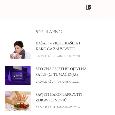
0
POPULARNO
KAŠALJ – VRSTE KAŠLJA I
KAKO GA ZAUSTAVITI
ZADNJE AŽURIRANO 11.02.2020.
ŠTO ZNAČE ISTI BROJEVI NA
SATU? (24 TUMAČENJA)
ZADNJE AŽURIRANO 05.04.2023.
SAVJETI KAKO NAPRAVITI
ZDRAVI SENDVIČ
ZADNJE AŽURIRANO 04.05.2016.