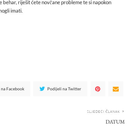
te behar, riješit ćete novčane probleme te si napokon
mogli imati.
i na Facebook
Podijeli na Twitter
SLJEDEĆI ČLANAK
DATUM