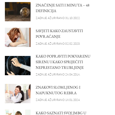
ZNAČENJE SATI I MINUTA – 48
DEFINICIJA
ZADNJE AŽURIRANO 31.10.2022.
SAVJETI KAKO ZAUSTAVITI
POVRAĆANJE
ZADNJE AŽURIRANO 02.02.2020.
KAKO POPRAVITI POKVARENU
SIRENU I KAKO SPRIJEČITI
NEPRESTANO TRUBLJENJE
ZADNJE AŽURIRANO 26.04.2016.
ZNAKOVI SLOMLJENOG I
NAPUKNUTOG REBRA
ZADNJE AŽURIRANO 18.01.2024.
KAKO SAZNATI SVOJ JMBG U