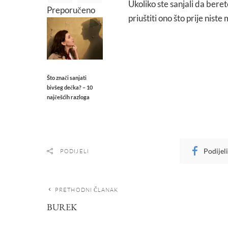
Ukoliko ste sanjali da bere
Preporučeno
priuštiti ono što prije niste 
Što znači sanjati
bivšeg dečka? – 10
najčešćih razloga
Podijel
PODIJELI
PRETHODNI ČLANAK
BUREK