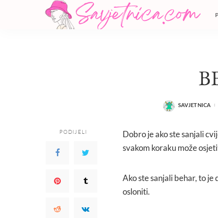
B
SAVJETNICA
POSTED
BY
PODIJELI
Dobro je ako ste sanjali cvi
svakom koraku može osjetit
Ako ste sanjali behar, to je
osloniti.