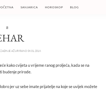
POČETNA
SANJARICA
HOROSKOP
BLOG
B
EHAR
ZADNJE AŽURIRANO 08.01.2018.
jeće kako cvijeta u vrijeme ranog proljeća, kada se na
i buđenje prirode.
 dobro jer uz sebe imate prijatelje na koje se uvijek možete