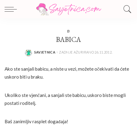
B
BABICA
SAVJETNICA
ZADNJE AŽURIRANO 26.11.2012.
POSTED
BY
Ako ste sanjali babicu, a niste u vezi, možete očekivati da ćete
uskoro biti u braku.
Ukoliko ste vjenčani, a sanjali ste babicu, uskoro biste mogli
postati roditelj.
Baš zanimljiv rasplet događaja!