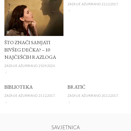
ZADNJE AŽURIRANO 22.12.2017.
B
ŠTO ZNAČI SANJATI
BIVŠEG DEČKA? – 10
NAJČEŠĆIH RAZLOGA
ZADNJE AŽURIRANO 25.09.2024.
BIBLIOTEKA
BRATIĆ
ZADNJE AŽURIRANO 21.12.2017.
ZADNJE AŽURIRANO 20.12.2017.
SAVJETNICA