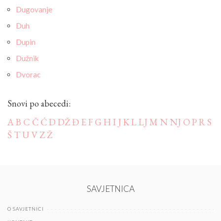
Dugovanje
Duh
Dupin
Dužnik
Dvorac
Snovi po abecedi:
A
B
C
Č
Ć
D
DŽ
Đ
E
F
G
H
I
J
K
L
LJ
M
N
NJ
O
P
R
S
Š
T
U
V
Z
Ž
SAVJETNICA
O SAVJETNICI