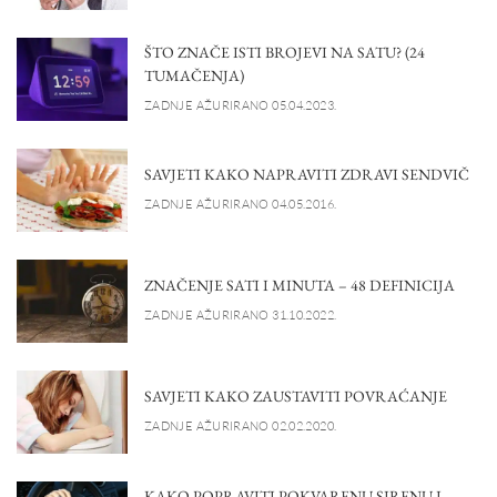
ŠTO ZNAČE ISTI BROJEVI NA SATU? (24
TUMAČENJA)
ZADNJE AŽURIRANO 05.04.2023.
SAVJETI KAKO NAPRAVITI ZDRAVI SENDVIČ
ZADNJE AŽURIRANO 04.05.2016.
ZNAČENJE SATI I MINUTA – 48 DEFINICIJA
ZADNJE AŽURIRANO 31.10.2022.
SAVJETI KAKO ZAUSTAVITI POVRAĆANJE
ZADNJE AŽURIRANO 02.02.2020.
KAKO POPRAVITI POKVARENU SIRENU I