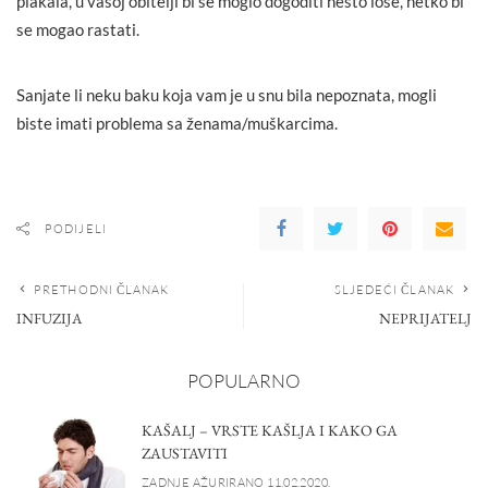
plakala, u vašoj obitelji bi se moglo dogoditi nešto loše, netko bi
se mogao rastati.
Sanjate li neku baku koja vam je u snu bila nepoznata, mogli
biste imati problema sa ženama/muškarcima.
PODIJELI
PRETHODNI ČLANAK
SLJEDEĆI ČLANAK
INFUZIJA
NEPRIJATELJ
POPULARNO
KAŠALJ – VRSTE KAŠLJA I KAKO GA
ZAUSTAVITI
ZADNJE AŽURIRANO 11.02.2020.