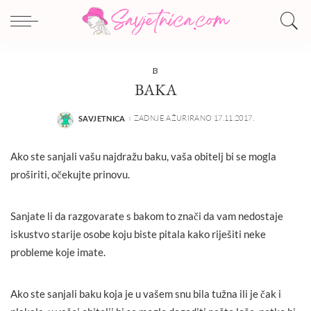
B
BAKA
ZADNJE AŽURIRANO 17.11.2017.
SAVJETNICA
POSTED
BY
Ako ste sanjali vašu najdražu baku, vaša obitelj bi se mogla
proširiti, očekujte prinovu.
Sanjate li da razgovarate s bakom to znači da vam nedostaje
iskustvo starije osobe koju biste pitala kako riješiti neke
probleme koje imate.
Ako ste sanjali baku koja je u vašem snu bila tužna ili je čak i