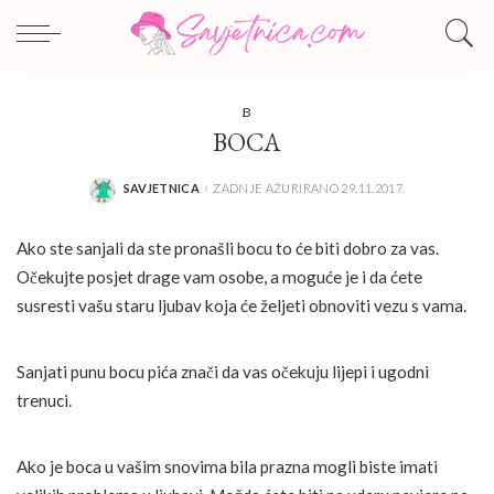
B
BOCA
SAVJETNICA
ZADNJE AŽURIRANO 29.11.2017.
POSTED
BY
Ako ste sanjali da ste pronašli bocu to će biti dobro za vas.
Očekujte posjet drage vam osobe, a moguće je i da ćete
susresti vašu staru ljubav koja će željeti obnoviti vezu s vama.
Sanjati punu bocu pića znači da vas očekuju lijepi i ugodni
trenuci.
Ako je boca u vašim snovima bila prazna mogli biste imati