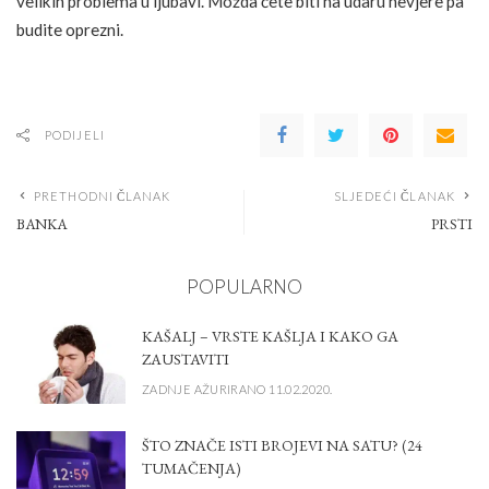
velikih problema u ljubavi. Možda ćete biti na udaru nevjere pa
budite oprezni.
PODIJELI
PRETHODNI ČLANAK
SLJEDEĆI ČLANAK
BANKA
PRSTI
POPULARNO
KAŠALJ – VRSTE KAŠLJA I KAKO GA
ZAUSTAVITI
ZADNJE AŽURIRANO 11.02.2020.
ŠTO ZNAČE ISTI BROJEVI NA SATU? (24
TUMAČENJA)