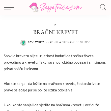
B
BRAČNI KREVET
ZADNJE AŽURIRANO 15.01.2018.
SAVJETNICA
POSTED
BY
Snovi o krevetu nijesu rijetkost budući da trećinu života
provodimo u krevetu. Takvi su snovi obično povezani s intimom,
privatnošću i seksom.
Ako ste sanjali da ležite na bračnom krevetu, često skrivate
prave osjećaje jer se bojite rizika odbijanja.
Ukoliko ste sanjali da sjedite na bračnom krevetu, već duže