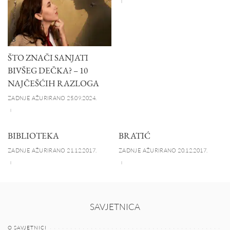
B
ŠTO ZNAČI SANJATI
BIVŠEG DEČKA? – 10
NAJČEŠĆIH RAZLOGA
ZADNJE AŽURIRANO 25.09.2024.
BIBLIOTEKA
BRATIĆ
ZADNJE AŽURIRANO 21.12.2017.
ZADNJE AŽURIRANO 20.12.2017.
SAVJETNICA
O SAVJETNICI