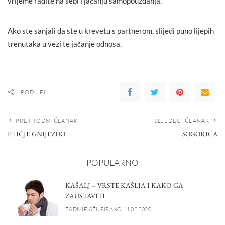
vrijeme radite na sebi i jačanju samopouzdanja.
Ako ste sanjali da ste u krevetu s partnerom, slijedi puno lijepih
trenutaka u vezi te jačanje odnosa.
PODIJELI
PRETHODNI ČLANAK
SLJEDEĆI ČLANAK
PTIČJE GNIJEZDO
ŠOGORICA
POPULARNO
KAŠALJ – VRSTE KAŠLJA I KAKO GA
ZAUSTAVITI
ZADNJE AŽURIRANO 11.02.2020.