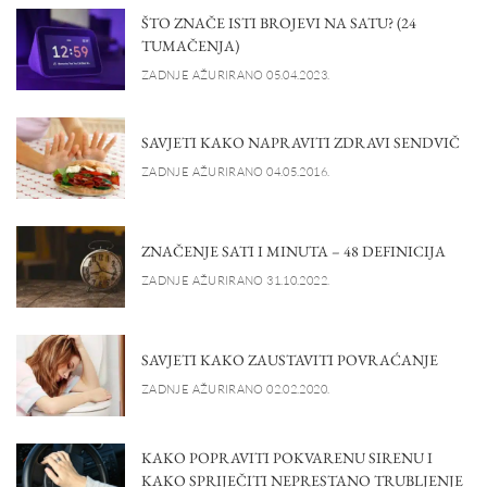
ŠTO ZNAČE ISTI BROJEVI NA SATU? (24
TUMAČENJA)
ZADNJE AŽURIRANO 05.04.2023.
SAVJETI KAKO NAPRAVITI ZDRAVI SENDVIČ
ZADNJE AŽURIRANO 04.05.2016.
ZNAČENJE SATI I MINUTA – 48 DEFINICIJA
ZADNJE AŽURIRANO 31.10.2022.
SAVJETI KAKO ZAUSTAVITI POVRAĆANJE
ZADNJE AŽURIRANO 02.02.2020.
KAKO POPRAVITI POKVARENU SIRENU I
KAKO SPRIJEČITI NEPRESTANO TRUBLJENJE