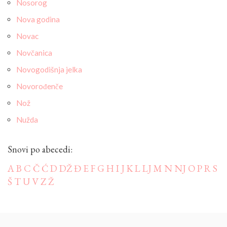
Nosorog
Nova godina
Novac
Novčanica
Novogodišnja jelka
Novorođenče
Nož
Nužda
Snovi po abecedi:
A
B
C
Č
Ć
D
DŽ
Đ
E
F
G
H
I
J
K
L
LJ
M
N
NJ
O
P
R
S
Š
T
U
V
Z
Ž