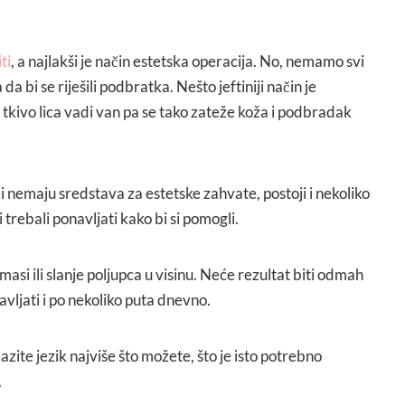
ti
, a najlakši je način estetska operacija. No, nemamo svi
a bi se riješili podbratka. Nešto jeftiniji način je
 tkivo lica vadi van pa se tako zateže koža i podbradak
ili nemaju sredstava za estetske zahvate, postoji i nekoliko
trebali ponavljati kako bi si pomogli.
masi ili slanje poljupca u visinu. Neće rezultat biti odmah
avljati i po nekoliko puta dnevno.
zite jezik najviše što možete, što je isto potrebno
.