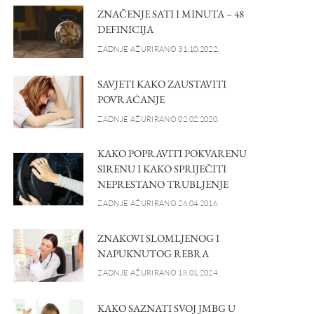
ZNAČENJE SATI I MINUTA – 48
DEFINICIJA
ZADNJE AŽURIRANO 31.10.2022.
SAVJETI KAKO ZAUSTAVITI
POVRAĆANJE
ZADNJE AŽURIRANO 02.02.2020.
KAKO POPRAVITI POKVARENU
SIRENU I KAKO SPRIJEČITI
NEPRESTANO TRUBLJENJE
ZADNJE AŽURIRANO 26.04.2016.
ZNAKOVI SLOMLJENOG I
NAPUKNUTOG REBRA
ZADNJE AŽURIRANO 18.01.2024.
KAKO SAZNATI SVOJ JMBG U