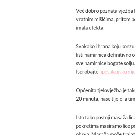
Već dobro poznata vježba k
vratnim mišićima, pritom pok
imala efekta.
Svakako i hrana koju konzu
listi namirnica definitivno 
sve namirnice bogate solju.
Isprobajte
liposukcijsku dij
Općenita tjelovježba je t
20 minuta, naše tijelo, a tim
Isto tako postoji masaža l
pokretima masiramo lice po
obrva. Masaža može trajati 