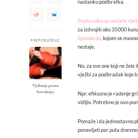
nastanku podbratka.
Podbradka se možete riješi
za izdvojiti oko 35000 kuna d
liposukcija
, kojom se masno
PREPORUČENO
nestaje.
No, za sve one koji ne žele 
vježbi za podbradak koje bi 
Vježbanje prema
horoskopu
Npr. efikasno je rađenje gri
vidljiv. Potrebno je ovo pon
Pomaže i da jednostavno pla
ponavljati par puta dnevno