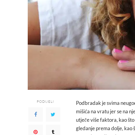
PODIJELI
Podbradak je svima neugoda
mišića na vratu jer se na 
utječe više faktora, kao što
gledanje prema dolje, kao š