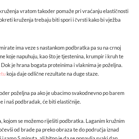
ruženja vratom također pomaže pri vraćanju elastičnosti
reti kruženja trebaju biti spori i čvrsti kako bi vježba
mirate ima veze s nastankom podbratka pa su na crnoj
one koje napuhuju, kao što je tjestenina, krumpir i kruh te
 Dok je hrana bogata proteinima i vlaknima je poželjna.
etu
koja daje odlične rezultate na duge staze.
akođer poželjna pa ako je ubacimo svakodnevno po barem
e i naš podbradak, će biti elastičnije.
ica, kojom se možemo riješiti podbratka. Laganim kružnim
čevši od brade pa preko obraza te do područja iznad
i samo 5 minuta, ali bitno je da se ponavlja svaki dan.