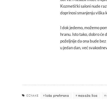
Kozmetički saloni nude raz
doprinosi smanjenju viška 
I dok jedemo, možemo pomo
hranu. Isto tako, dobro će 
poželjnije da ona bude bez 
u jedan dan, već svakodne
loša prehrana
masaža lica
OZNAKE