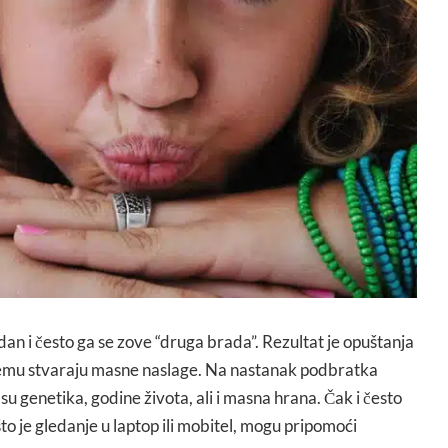
n i često ga se zove “druga brada”. Rezultat je opuštanja
njemu stvaraju masne naslage. Na nastanak podbratka
 su genetika, godine života, ali i masna hrana. Čak i često
to je gledanje u laptop ili mobitel, mogu pripomoći