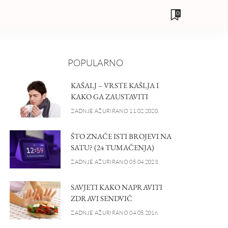
0
POPULARNO
KAŠALJ – VRSTE KAŠLJA I
KAKO GA ZAUSTAVITI
ZADNJE AŽURIRANO 11.02.2020.
ŠTO ZNAČE ISTI BROJEVI NA
SATU? (24 TUMAČENJA)
ZADNJE AŽURIRANO 05.04.2023.
SAVJETI KAKO NAPRAVITI
ZDRAVI SENDVIČ
ZADNJE AŽURIRANO 04.05.2016.