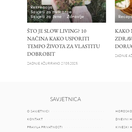
Rekreacija
Savjeti za muškarce
Savjeti za žene
Zdravlje
Recept
ŠTO JE SLOW LIVING? 10
KAKO N
NAČINA KAKO USPORITI
ZDRAV
TEMPO ŽIVOTA ZA VLASTITU
DORU
DOBROBIT
ZADNJE AŽ
ZADNJE AŽURIRANO 27.05.2025.
SAVJETNICA
O SAVJETNICI
HOROSKO
KONTAKT
DNEVNI 
PRAVILA PRIVATNOSTI
KINESKI