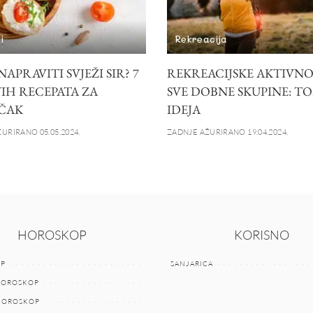
i
Rekreacija
APRAVITI SVJEŽI SIR? 7
REKREACIJSKE AKTIVNO
IH RECEPATA ZA
SVE DOBNE SKUPINE: TO
ČAK
IDEJA
URIRANO 05.05.2024.
ZADNJE AŽURIRANO 19.04.2024.
HOROSKOP
KORISNO
P
SANJARICA
HOROSKOP
 HOROSKOP