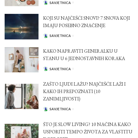
SAVJETNICA
POSTED
BY
KOJI SU NAJČEŠĆI SNOVI? 7 SNOVA KOJI
IMAJU POSEBNO ZNAČENJE
SAVJETNICA
POSTED
BY
KAKO NAPRAVITI GENERALKU U
STANU U 6 JEDNOSTAVNIH KORAKA
SAVJETNICA
POSTED
BY
ZAŠTO LJUDI LAŽU? NAJČEŠĆE LAŽI I
KAKO IH PREPOZNATI (10
ZANIMLJIVOSTI)
SAVJETNICA
POSTED
BY
ŠTO JE SLOW LIVING? 10 NAČINA KAKO
USPORITI TEMPO ŽIVOTA ZA VLASTITU