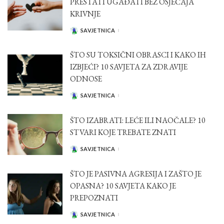
PRESTATI UGAĐATI BEZ OSJEĆAJA
KRIVNJE
SAVJETNICA
POSTED
BY
ŠTO SU TOKSIČNI OBRASCI I KAKO IH
IZBJEĆI? 10 SAVJETA ZA ZDRAVIJE
ODNOSE
SAVJETNICA
POSTED
BY
ŠTO IZABRATI: LEĆE ILI NAOČALE? 10
STVARI KOJE TREBATE ZNATI
SAVJETNICA
POSTED
BY
ŠTO JE PASIVNA AGRESIJA I ZAŠTO JE
OPASNA? 10 SAVJETA KAKO JE
PREPOZNATI
SAVJETNICA
POSTED
BY