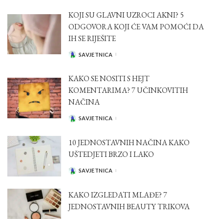
KOJI SU GLAVNI UZROCI AKNI? 5
ODGOVORA KOJI ĆE VAM POMOĆI DA
IH SE RIJEŠITE
SAVJETNICA
POSTED
BY
KAKO SE NOSITI S HEJT
KOMENTARIMA? 7 UČINKOVITIH
NAČINA
SAVJETNICA
POSTED
BY
10 JEDNOSTAVNIH NAČINA KAKO
UŠTEDJETI BRZO I LAKO
SAVJETNICA
POSTED
BY
KAKO IZGLEDATI MLAĐE? 7
JEDNOSTAVNIH BEAUTY TRIKOVA