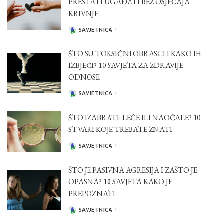
PRESTATI UGAĐATI BEZ OSJEĆAJA
KRIVNJE
SAVJETNICA
POSTED
BY
ŠTO SU TOKSIČNI OBRASCI I KAKO IH
IZBJEĆI? 10 SAVJETA ZA ZDRAVIJE
ODNOSE
SAVJETNICA
POSTED
BY
ŠTO IZABRATI: LEĆE ILI NAOČALE? 10
STVARI KOJE TREBATE ZNATI
SAVJETNICA
POSTED
BY
ŠTO JE PASIVNA AGRESIJA I ZAŠTO JE
OPASNA? 10 SAVJETA KAKO JE
PREPOZNATI
SAVJETNICA
POSTED
BY