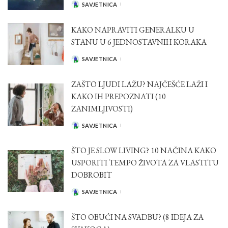
SAVJETNICA
POSTED
BY
KAKO NAPRAVITI GENERALKU U
STANU U 6 JEDNOSTAVNIH KORAKA
SAVJETNICA
POSTED
BY
ZAŠTO LJUDI LAŽU? NAJČEŠĆE LAŽI I
KAKO IH PREPOZNATI (10
ZANIMLJIVOSTI)
SAVJETNICA
POSTED
BY
ŠTO JE SLOW LIVING? 10 NAČINA KAKO
USPORITI TEMPO ŽIVOTA ZA VLASTITU
DOBROBIT
SAVJETNICA
POSTED
BY
ŠTO OBUĆI NA SVADBU? (8 IDEJA ZA