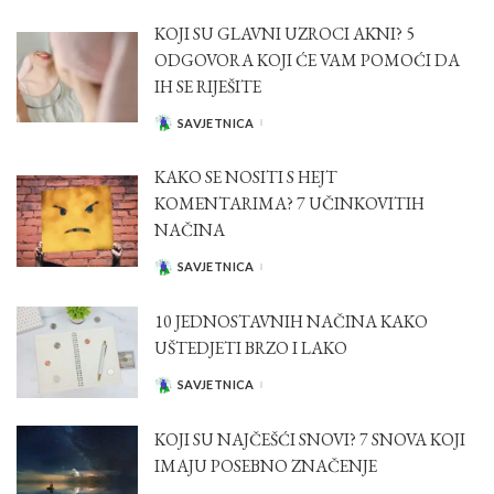
KOJI SU GLAVNI UZROCI AKNI? 5
ODGOVORA KOJI ĆE VAM POMOĆI DA
IH SE RIJEŠITE
SAVJETNICA
POSTED
BY
KAKO SE NOSITI S HEJT
KOMENTARIMA? 7 UČINKOVITIH
NAČINA
SAVJETNICA
POSTED
BY
10 JEDNOSTAVNIH NAČINA KAKO
UŠTEDJETI BRZO I LAKO
SAVJETNICA
POSTED
BY
KOJI SU NAJČEŠĆI SNOVI? 7 SNOVA KOJI
IMAJU POSEBNO ZNAČENJE