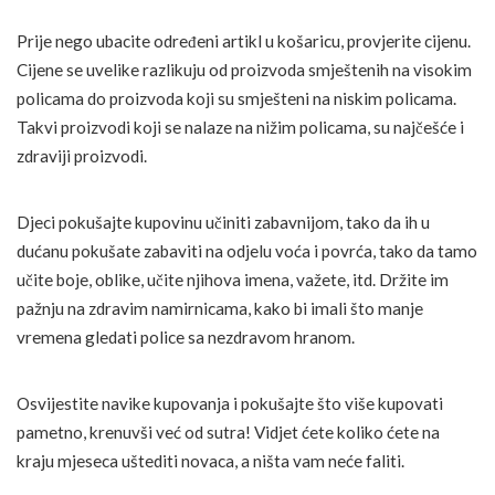
Prije nego ubacite određeni artikl u košaricu, provjerite cijenu.
Cijene se uvelike razlikuju od proizvoda smještenih na visokim
policama do proizvoda koji su smješteni na niskim policama.
Takvi proizvodi koji se nalaze na nižim policama, su najčešće i
zdraviji proizvodi.
Djeci pokušajte kupovinu učiniti zabavnijom, tako da ih u
dućanu pokušate zabaviti na odjelu voća i povrća, tako da tamo
učite boje, oblike, učite njihova imena, važete, itd. Držite im
pažnju na zdravim namirnicama, kako bi imali što manje
vremena gledati police sa nezdravom hranom.
Osvijestite navike kupovanja i pokušajte što više kupovati
pametno, krenuvši već od sutra! Vidjet ćete koliko ćete na
kraju mjeseca uštediti novaca, a ništa vam neće faliti.