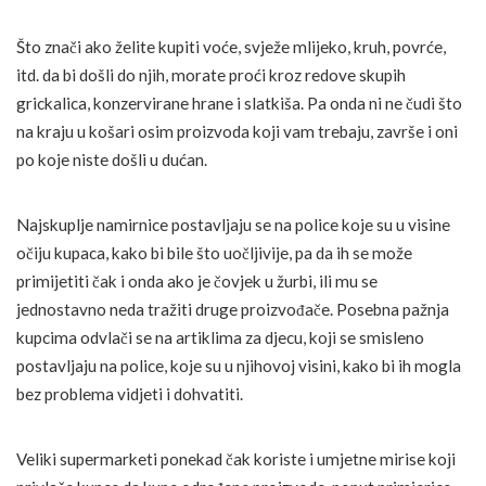
Što znači ako želite kupiti voće, svježe mlijeko, kruh, povrće,
itd. da bi došli do njih, morate proći kroz redove skupih
grickalica, konzervirane hrane i slatkiša. Pa onda ni ne čudi što
na kraju u košari osim proizvoda koji vam trebaju, završe i oni
po koje niste došli u dućan.
Najskuplje namirnice postavljaju se na police koje su u visine
očiju kupaca, kako bi bile što uočljivije, pa da ih se može
primijetiti čak i onda ako je čovjek u žurbi, ili mu se
jednostavno neda tražiti druge proizvođače. Posebna pažnja
kupcima odvlači se na artiklima za djecu, koji se smisleno
postavljaju na police, koje su u njihovoj visini, kako bi ih mogla
bez problema vidjeti i dohvatiti.
Veliki supermarketi ponekad čak koriste i umjetne mirise koji