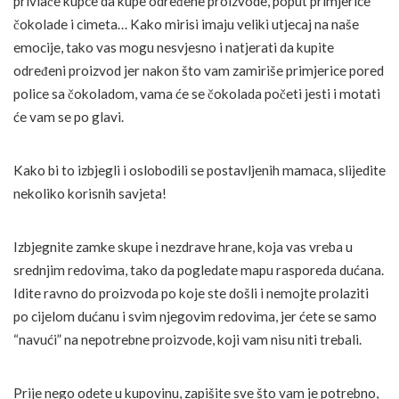
privlače kupce da kupe određene proizvode, poput primjerice
čokolade i cimeta… Kako mirisi imaju veliki utjecaj na naše
emocije, tako vas mogu nesvjesno i natjerati da kupite
određeni proizvod jer nakon što vam zamiriše primjerice pored
police sa čokoladom, vama će se čokolada početi jesti i motati
će vam se po glavi.
Kako bi to izbjegli i oslobodili se postavljenih mamaca, slijedite
nekoliko korisnih savjeta!
Izbjegnite zamke skupe i nezdrave hrane, koja vas vreba u
srednjim redovima, tako da pogledate mapu rasporeda dućana.
Idite ravno do proizvoda po koje ste došli i nemojte prolaziti
po cijelom dućanu i svim njegovim redovima, jer ćete se samo
“navući” na nepotrebne proizvode, koji vam nisu niti trebali.
Prije nego odete u kupovinu, zapišite sve što vam je potrebno,