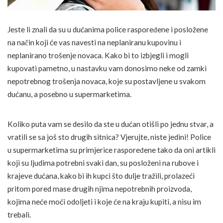
Jeste li znali da su u dućanima police raspoređene i posložene
na način koji će vas navesti na neplaniranu kupovinu i
neplanirano trošenje novaca. Kako bi to izbjegli i mogli
kupovati pametno, u nastavku vam donosimo neke od zamki
nepotrebnog trošenja novaca, koje su postavljene u svakom
dućanu, a posebno u supermarketima.
Koliko puta vam se desilo da ste u dućan otišli po jednu stvar, a
vratili se sa još sto drugih sitnica? Vjerujte, niste jedini! Police
u supermarketima su primjerice raspoređene tako da oni artikli
koji su ljudima potrebni svaki dan, su posloženi na rubove i
krajeve dućana, kako bi ih kupci što dulje tražili, prolazeći
pritom pored mase drugih njima nepotrebnih proizvoda,
kojima neće moći odoljeti i koje će na kraju kupiti, a nisu im
trebali.