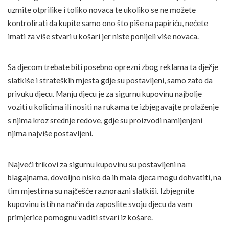
uzmite otprilike i toliko novaca te ukoliko se ne možete
kontrolirati da kupite samo ono što piše na papiriću, nećete
imati za više stvari u košari jer niste ponijeli više novaca.
Sa djecom trebate biti posebno oprezni zbog reklama ta dječje
slatkiše i strateških mjesta gdje su postavljeni, samo zato da
privuku djecu. Manju djecu je za sigurnu kupovinu najbolje
voziti u kolicima ili nositi na rukama te izbjegavajte prolaženje
s njima kroz srednje redove, gdje su proizvodi namijenjeni
njima najviše postavljeni.
Najveći trikovi za sigurnu kupovinu su postavljeni na
blagajnama, dovoljno nisko da ih mala djeca mogu dohvatiti, na
tim mjestima su najčešće raznorazni slatkiši. Izbjegnite
kupovinu istih na način da zaposlite svoju djecu da vam
primjerice pomognu vaditi stvari iz košare.