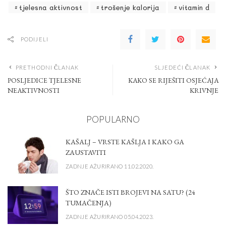
tjelesna aktivnost
trošenje kalorija
vitamin d
PODIJELI
PRETHODNI ČLANAK
SLJEDEĆI ČLANAK
POSLJEDICE TJELESNE
KAKO SE RIJEŠITI OSJEĆAJA
NEAKTIVNOSTI
KRIVNJE
POPULARNO
KAŠALJ – VRSTE KAŠLJA I KAKO GA
ZAUSTAVITI
ZADNJE AŽURIRANO 11.02.2020.
ŠTO ZNAČE ISTI BROJEVI NA SATU? (24
TUMAČENJA)
ZADNJE AŽURIRANO 05.04.2023.