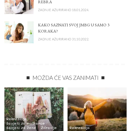
REBRA
ZADNJE AŽURIRANO 18.01.2024.
KAKO SAZNATI SVOJ JMBG U SAMO 3
KORAKA?
ZADNJE AŽURIRANO 31.10.2022.
MOŽDA ĆE VAS ZANIMATI
Rekreacija
Savjeti za muškarce
Savjeti za žene
Zdravlje
Rekreacija