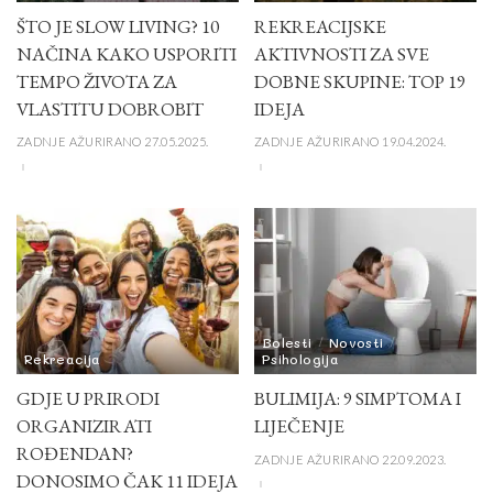
ŠTO JE SLOW LIVING? 10
REKREACIJSKE
NAČINA KAKO USPORITI
AKTIVNOSTI ZA SVE
TEMPO ŽIVOTA ZA
DOBNE SKUPINE: TOP 19
VLASTITU DOBROBIT
IDEJA
ZADNJE AŽURIRANO 27.05.2025.
ZADNJE AŽURIRANO 19.04.2024.
Bolesti
Novosti
Rekreacija
Psihologija
GDJE U PRIRODI
BULIMIJA: 9 SIMPTOMA I
ORGANIZIRATI
LIJEČENJE
ROĐENDAN?
ZADNJE AŽURIRANO 22.09.2023.
DONOSIMO ČAK 11 IDEJA