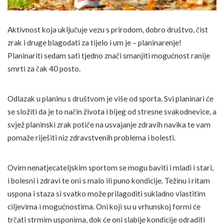
Aktivnost koja uključuje vezu s prirodom, dobro društvo, čist
zrak i druge blagodati za tijelo i um je – planinarenje!
Planinariti sedam sati tjedno znači smanjiti mogućnost ranije
smrti za čak 40 posto.
Odlazak u planinu s društvom je više od sporta. Svi planinari će
se složiti da je to način života i bijeg od stresne svakodnevice, a
svjež planinski zrak potiče na usvajanje zdravih navika te vam
pomaže riješiti niz zdravstvenih problema i bolesti.
Ovim nenatjecateljskim sportom se mogu baviti i mladi i stari,
i bolesni i zdravi te oni s malo ili puno kondicije. Težinu i ritam
uspona i staza si svatko može prilagoditi sukladno vlastitim
ciljevima i mogućnostima. Oni koji su u vrhunskoj formi će
trčati strmim usponima, dok će oni slabije kondicije odraditi