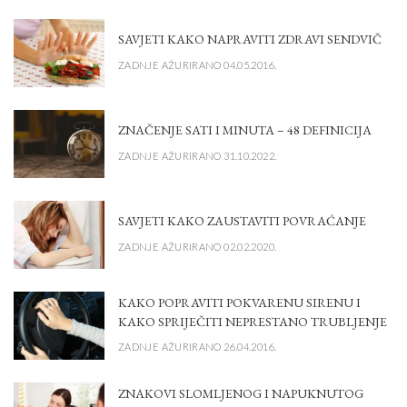
SAVJETI KAKO NAPRAVITI ZDRAVI SENDVIČ
ZADNJE AŽURIRANO 04.05.2016.
ZNAČENJE SATI I MINUTA – 48 DEFINICIJA
ZADNJE AŽURIRANO 31.10.2022.
SAVJETI KAKO ZAUSTAVITI POVRAĆANJE
ZADNJE AŽURIRANO 02.02.2020.
KAKO POPRAVITI POKVARENU SIRENU I
KAKO SPRIJEČITI NEPRESTANO TRUBLJENJE
ZADNJE AŽURIRANO 26.04.2016.
ZNAKOVI SLOMLJENOG I NAPUKNUTOG