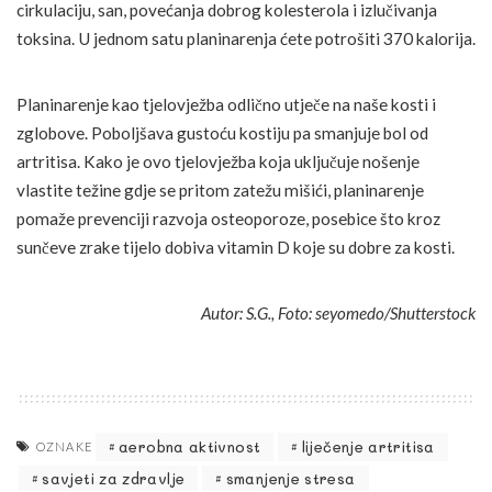
cirkulaciju, san, povećanja dobrog kolesterola i izlučivanja
toksina. U jednom satu planinarenja ćete potrošiti 370 kalorija.
Planinarenje kao tjelovježba odlično utječe na naše kosti i
zglobove. Poboljšava gustoću kostiju pa smanjuje bol od
artritisa. Kako je ovo tjelovježba koja uključuje nošenje
vlastite težine gdje se pritom zatežu mišići, planinarenje
pomaže prevenciji razvoja osteoporoze, posebice što kroz
sunčeve zrake tijelo dobiva vitamin D koje su dobre za kosti.
Autor: S.G., Foto: seyomedo/Shutterstock
aerobna aktivnost
liječenje artritisa
OZNAKE
savjeti za zdravlje
smanjenje stresa