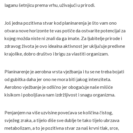
laganu šetnjicu prema vrhu, uživajući u prirodi.
Još jedna pozitivna stvar kod planinarenja je što vam ono
otvara nove horizonte te vas potiče da ostvarite potencijal za
kojeg možda niste ni znali da ga imate. Za ljubitelje prirode i
zdravog života je ovo idealna aktivnost jer uključuje predivne
krajolike, dobro društvo i brigu za vlastiti organizam.
Planinarenje je aerobna vrsta vježbanja i tu se ne treba bojati
od gubitka daha jer ono ne mora biti jakog intenziteta.
Aerobno vježbanje je odlično jer obogaćuje naše mišiće
kisikom i poboljšava nam izdržljivost i snagu organizma.
Penjanjem na više uzvisine povećava se količina čistog,
svježeg zraka, a tijelo diše sve dublje te tako tijelo ubrzava
metabolizam, a to je pozitivna stvar za naš krvni tlak, srce,