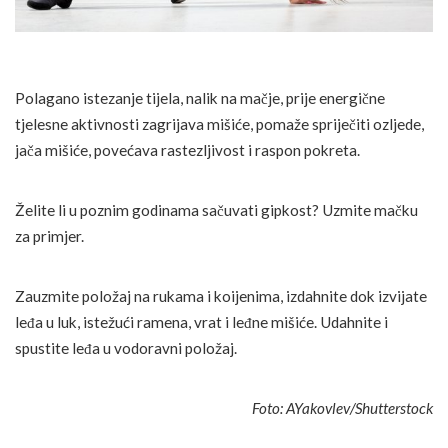
Polagano istezanje tijela, nalik na mačje, prije energične
tjelesne aktivnosti zagrijava mišiće, pomaže spriječiti ozljede,
jača mišiće, povećava rastezljivost i raspon pokreta.
Želite li u poznim godinama sačuvati gipkost? Uzmite mačku
za primjer.
Zauzmite položaj na rukama i koijenima, izdahnite dok izvijate
leđa u luk, istežući ramena, vrat i leđne mišiće. Udahnite i
spustite leđa u vodoravni položaj.
Foto: AYakovlev/Shutterstock