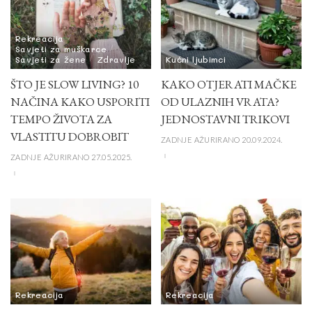
Rekreacija
Savjeti za muškarce
Savjeti za žene
Zdravlje
Kućni ljubimci
ŠTO JE SLOW LIVING? 10
KAKO OTJERATI MAČKE
NAČINA KAKO USPORITI
OD ULAZNIH VRATA?
TEMPO ŽIVOTA ZA
JEDNOSTAVNI TRIKOVI
VLASTITU DOBROBIT
ZADNJE AŽURIRANO 20.09.2024.
ZADNJE AŽURIRANO 27.05.2025.
Rekreacija
Rekreacija