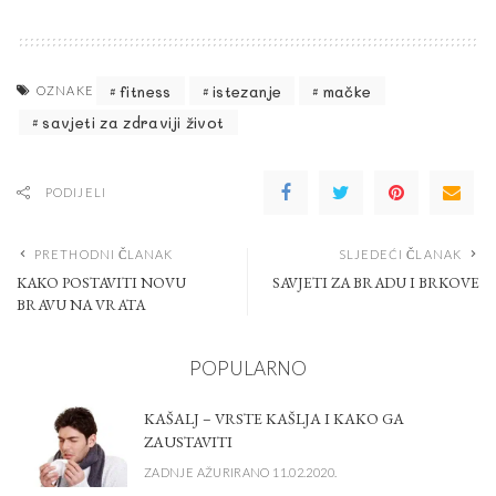
fitness
istezanje
mačke
OZNAKE
savjeti za zdraviji život
PODIJELI
PRETHODNI ČLANAK
SLJEDEĆI ČLANAK
KAKO POSTAVITI NOVU
SAVJETI ZA BRADU I BRKOVE
BRAVU NA VRATA
POPULARNO
KAŠALJ – VRSTE KAŠLJA I KAKO GA
ZAUSTAVITI
ZADNJE AŽURIRANO 11.02.2020.