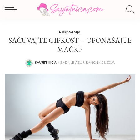
Rekreacija
SAČUVAJTE GIPKOST – OPONAŠAJTE
MAČKE
SAVJETNICA
ZADNJE AŽURIRANO 14.03.2019.
POSTED
BY