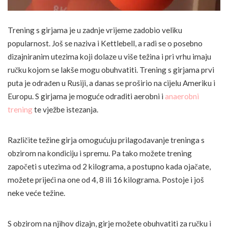
Trening s girjama je u zadnje vrijeme zadobio veliku
popularnost. Još se naziva i Kettlebell, a radi se o posebno
dizajniranim utezima koji dolaze u više težina i pri vrhu imaju
ručku kojom se lakše mogu obuhvatiti. Trening s girjama prvi
puta je odrađen u Rusiji, a danas se proširio na cijelu Ameriku i
Europu. S girjama je moguće odraditi aerobni i
anaerobni
trening
te vježbe istezanja.
Različite težine girja omogućuju prilagođavanje treninga s
obzirom na kondiciju i spremu. Pa tako možete trening
započeti s utezima od 2 kilograma, a postupno kada ojačate,
možete prijeći na one od 4, 8 ili 16 kilograma. Postoje i još
neke veće težine.
S obzirom na njihov dizajn, girje možete obuhvatiti za ručku i