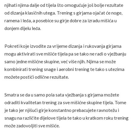
njihati njima dalje od tijela što omogućuje još bolje rezultate
od dizanja klasičnih utega. Trening s girjama ojačat će noge,
ramena i leđa, a posebice su girje dobre za izradu mišića u
donjem dijelu leđa.
Pokreti koje izvodite za vrijeme dizanja i rukovanja girjama
mogu aktivirati sve mišiće tijela pa se tako ne radi o vježbanju
samo jedne mišićne skupine, već više njih. Njima se može
kombinirati trening snage i aerobni trening te tako s utezima
možete postići odlične rezultate.
Smatra se da u samo pola sata vježbanja s girjama možete
odraditi kvalitetan trening za sve mišićne skupine tijela. Tome
je tako jer njišući girje konstantno prebacujete ravnotežu i
snagu na različite dijelove tijela te tako u kratkom roku trening
može zadovoljiti sve mišiće.