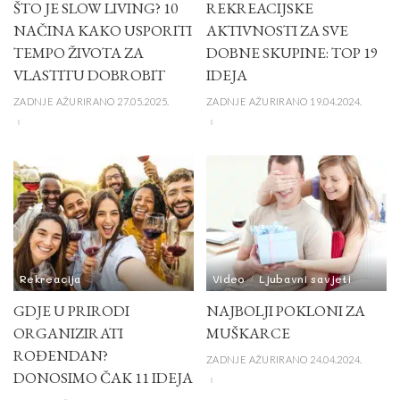
ŠTO JE SLOW LIVING? 10
REKREACIJSKE
NAČINA KAKO USPORITI
AKTIVNOSTI ZA SVE
TEMPO ŽIVOTA ZA
DOBNE SKUPINE: TOP 19
VLASTITU DOBROBIT
IDEJA
ZADNJE AŽURIRANO 27.05.2025.
ZADNJE AŽURIRANO 19.04.2024.
Rekreacija
Video
Ljubavni savjeti
GDJE U PRIRODI
NAJBOLJI POKLONI ZA
ORGANIZIRATI
MUŠKARCE
ROĐENDAN?
ZADNJE AŽURIRANO 24.04.2024.
DONOSIMO ČAK 11 IDEJA