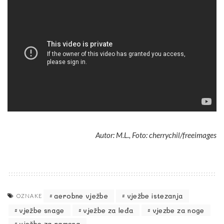
Autor: M.L., Foto: cherrychil/freeimages
aerobne vježbe
vježbe istezanja
OZNAKE
vježbe snage
vježbe za leđa
vjezbe za noge
vježbe za ramena