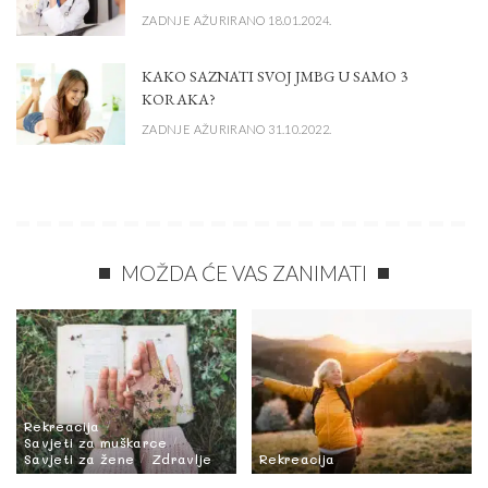
ZADNJE AŽURIRANO 18.01.2024.
KAKO SAZNATI SVOJ JMBG U SAMO 3
KORAKA?
ZADNJE AŽURIRANO 31.10.2022.
MOŽDA ĆE VAS ZANIMATI
Rekreacija
Savjeti za muškarce
Savjeti za žene
Zdravlje
Rekreacija