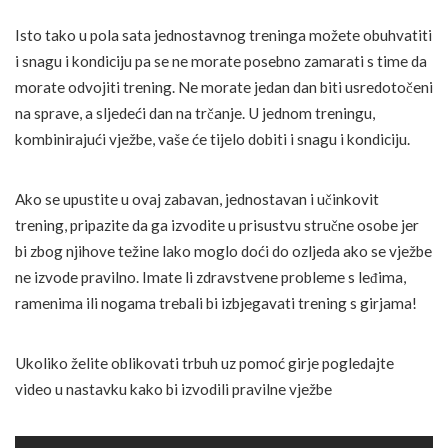
Isto tako u pola sata jednostavnog treninga možete obuhvatiti
i snagu i kondiciju pa se ne morate posebno zamarati s time da
morate odvojiti trening. Ne morate jedan dan biti usredotočeni
na sprave, a sljedeći dan na trčanje. U jednom treningu,
kombinirajući vježbe, vaše će tijelo dobiti i snagu i kondiciju.
Ako se upustite u ovaj zabavan, jednostavan i učinkovit
trening, pripazite da ga izvodite u prisustvu stručne osobe jer
bi zbog njihove težine lako moglo doći do ozljeda ako se vježbe
ne izvode pravilno. Imate li zdravstvene probleme s leđima,
ramenima ili nogama trebali bi izbjegavati trening s girjama!
Ukoliko želite oblikovati trbuh uz pomoć girje pogledajte
video u nastavku kako bi izvodili pravilne vježbe