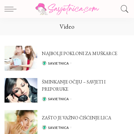
Video
NAJBOLJI POKLONI ZA MUŠKARCE
SAVJETNICA
POSTED
BY
ŠMINKANJE OČIJU – SAVJETI I
PREPORUKE
SAVJETNICA
POSTED
BY
ZAŠTO JE VAŽNO ČIŠĆENJE LICA
SAVJETNICA
POSTED
BY