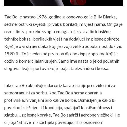
Tae Bo je nastao 1976. godine, a osnovao ga je Billy Blanks,
sedmerostruki svjetski prvak u borilačkim vještinama. On ga je
osmislio za potrebe svog treninga te je razradio klasične
tehnike boksa i borilačkih vještina dodajući im plesne pokrete.
Riječ je o vrsti aerobika koji je svoju veliku popularnost doživio
1990-ih. To je jedan od prvih kardio-boxing programa koji je
doživio komercijalan uspjeh. Samo ime nastalo je od početnih
slogova dvaju sportova koje spaja: taekwandoa i boksa.
Iako Tae Bo uključuje udarce iz karatea, nije predviđen ni za
samobranu ni za borbu. Kod Tae Boa nema obaranja
protivnika, hrvanja ni bilo kakve borbe. Osmišljen je kako bi
povećao izdržljivost i kondiciju, spajajući klasičan fitness i
glazbu. Uz plesne korake, Tae Bo sadrži i aerobne vježbe čiji je
cilj ojačati sve mišiće tijela povezujući ih s osnovnom