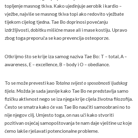
topljenje masnog tkiva. Kako ujedinjuje aerobik i kardio –
vježbe, najviše se masnog tkiva topi ako redovito vježbate
tijekom cijelog tjedna. Tae Bo doprinosi povećanju
izdržljivosti, dobitku mišićne mase ali i mase kostiju. Upravo
zbog toga preporuča se kao prevencija osteoporze.
Otkrijmo što se krije iza samog naziva Tae Bo: T – total, A –
awareness, E – excellence, B – body i O – obediance.
To se može prevesti kao
Totalna svijest o sposobnosti ljudskog
tijela.
Možda je sada jasnije kako Tae Bo ne predstavlja samo
fizičku aktivnost nego se iza njega krije cijela životna filozofija.
Često se smatra kako će vas Tae Bo naučiti samoobrani no to
nije njegov cilj. Umjesto toga, on nas uči kako stvoriti
pozitivan osjećaj samopoštovanja te nam daje vještine uz koje
ćemo lakše rješavati potencionalne probleme.