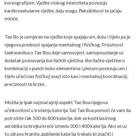
koreografijom. Vježbe viokog intenziteta povezuju
kardiovaskularne vježbe, daju snagu, fleksibilnost te jačaju
mišiće.
Tae Bo je usmjeren na vježbe koje spajaju um, dušu i tijelo pa je
njegova prednost spajanje mentalnog i fizičkog. Prisutnost
taekwandoa u Tae Bou daje samosvjest, samopouzdanje uz
dodatak poznavanja borilačkih vještina. Borilačke vještine u
kombinaciji s punch-boks elementima i plesom povezuju um i
tijelo učeći nas fizičkoj snazi isto kao i mentalnoj koordinaciji,
preciznosti te brzini.
Možda je ipak najznačajniji aspekt Tae Boa njegova
učinkovitost u trošenju kalorija. Sat Tae Boa pomoći će vam da
potrošite čak 500 do 800 kalorija, dok se kod klasičnog
aerobika ta brojka kreće između 300 i 400 kalorija. Ako se uz
to zdravo hranite, gubljenje kalorija trebalo bi značiti i