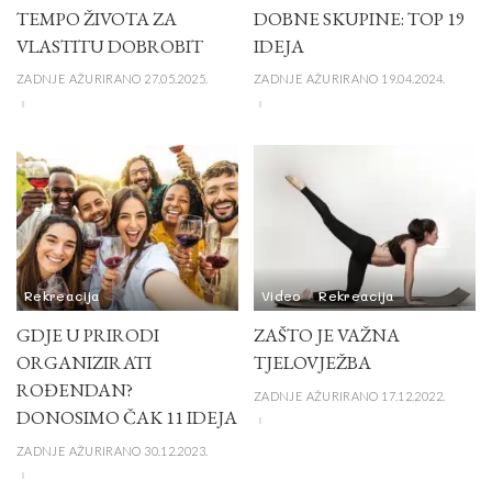
TEMPO ŽIVOTA ZA
DOBNE SKUPINE: TOP 19
VLASTITU DOBROBIT
IDEJA
ZADNJE AŽURIRANO 27.05.2025.
ZADNJE AŽURIRANO 19.04.2024.
Rekreacija
Video
Rekreacija
GDJE U PRIRODI
ZAŠTO JE VAŽNA
ORGANIZIRATI
TJELOVJEŽBA
ROĐENDAN?
ZADNJE AŽURIRANO 17.12.2022.
DONOSIMO ČAK 11 IDEJA
ZADNJE AŽURIRANO 30.12.2023.