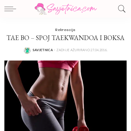
Rekreacija
TAE BO – SPOJ TAEKWANDOA I BOKSA
SAVJETNICA
ZADNJE AŽURIRANO 27.04.2016.
POSTED
BY