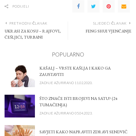
PODIJELI
PRETHODNI ČLANAK
SLJEDEĆI ČLANAK
UKRASI ZA KOSU – RAJFOVI,
FENG SHUI VJENČANJE
ČEŠLJIĆI, TURBANI
POPULARNO
KAŠALJ – VRSTE KAŠLJA I KAKO GA
ZAUSTAVITI
ZADNJE AŽURIRANO 11.02.2020.
ŠTO ZNAČE ISTI BROJEVI NA SATU? (24
TUMAČENJA)
ZADNJE AŽURIRANO 05.04.2023.
SAVJETI KAKO NAPRAVITI ZDRAVI SENDVIČ