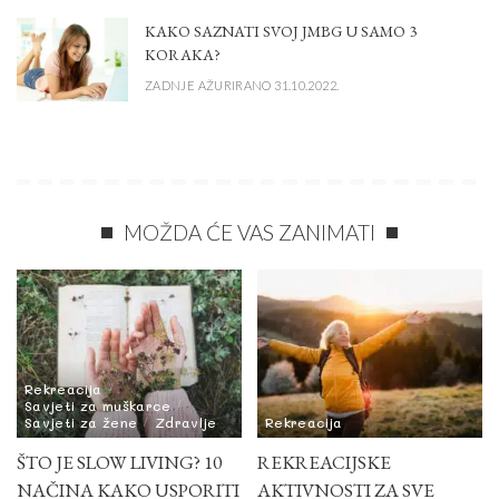
KAKO SAZNATI SVOJ JMBG U SAMO 3
KORAKA?
ZADNJE AŽURIRANO 31.10.2022.
MOŽDA ĆE VAS ZANIMATI
Rekreacija
Savjeti za muškarce
Savjeti za žene
Zdravlje
Rekreacija
ŠTO JE SLOW LIVING? 10
REKREACIJSKE
NAČINA KAKO USPORITI
AKTIVNOSTI ZA SVE