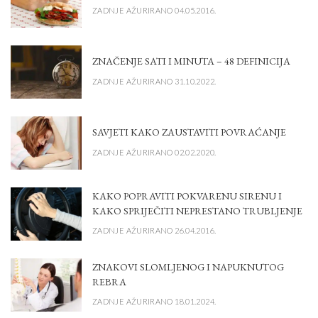
ZADNJE AŽURIRANO 04.05.2016.
ZNAČENJE SATI I MINUTA – 48 DEFINICIJA
ZADNJE AŽURIRANO 31.10.2022.
SAVJETI KAKO ZAUSTAVITI POVRAĆANJE
ZADNJE AŽURIRANO 02.02.2020.
KAKO POPRAVITI POKVARENU SIRENU I
KAKO SPRIJEČITI NEPRESTANO TRUBLJENJE
ZADNJE AŽURIRANO 26.04.2016.
ZNAKOVI SLOMLJENOG I NAPUKNUTOG
REBRA
ZADNJE AŽURIRANO 18.01.2024.