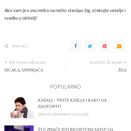
Ako vam je u snu netko na nešto stavljao žig, očekujte veselje i
svadbu u obitelji!
PODIJELI
PRETHODNI ČLANAK
SLJEDEĆI ČLANAK
ŽIČARA, USPINJAČA
ŽILE
POPULARNO
KAŠALJ – VRSTE KAŠLJA I KAKO GA
ZAUSTAVITI
ZADNJE AŽURIRANO 11.02.2020.
ŠTO ZNAČE ISTI BROJEVI NA SATU? (24