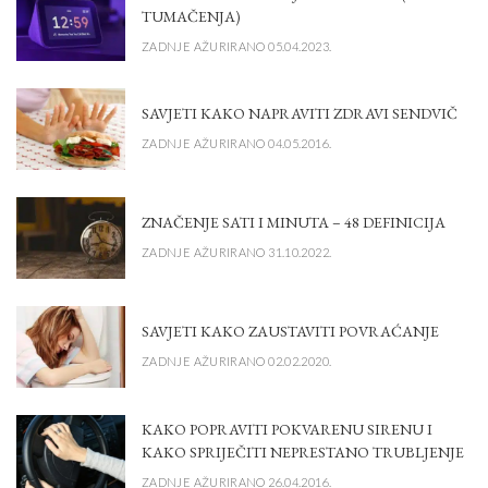
TUMAČENJA)
ZADNJE AŽURIRANO 05.04.2023.
SAVJETI KAKO NAPRAVITI ZDRAVI SENDVIČ
ZADNJE AŽURIRANO 04.05.2016.
ZNAČENJE SATI I MINUTA – 48 DEFINICIJA
ZADNJE AŽURIRANO 31.10.2022.
SAVJETI KAKO ZAUSTAVITI POVRAĆANJE
ZADNJE AŽURIRANO 02.02.2020.
KAKO POPRAVITI POKVARENU SIRENU I
KAKO SPRIJEČITI NEPRESTANO TRUBLJENJE
ZADNJE AŽURIRANO 26.04.2016.