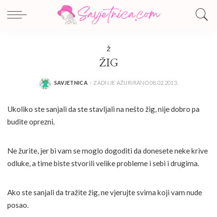
Ž
ŽIG
SAVJETNICA
ZADNJE AŽURIRANO 08.02.2013.
POSTED
BY
Ukoliko ste sanjali da ste stavljali na nešto žig, nije dobro pa
budite oprezni.
Ne žurite, jer bi vam se moglo dogoditi da donesete neke krive
odluke, a time biste stvorili velike probleme i sebi i drugima.
Ako ste sanjali da tražite žig, ne vjerujte svima koji vam nude
posao.