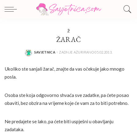
Ž
ŽARAČ
SAVJETNICA
ZADNJE AŽURIRANO 05.02.2013.
POSTED
BY
Ukoliko ste sanjali žarač, znajte da vas očekuje jako mnogo
posla.
Osoba ste koja odgovorno shvaća sve zadatke, pa ćete posao
obaviti, bez obzira na vrijeme koje će vam za to biti potrebno.
Ne predajete se lako, pa ćete biti uspješni u obavljanju
zadataka.