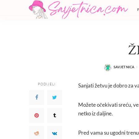
Ž
SAVJETNICA
POSTED
BY
PODIJELI
Sanjati žetvu je dobro za va
Možete očekivati sreću, vese
netko iz daljine.
Pred vama su ugodni trenuci