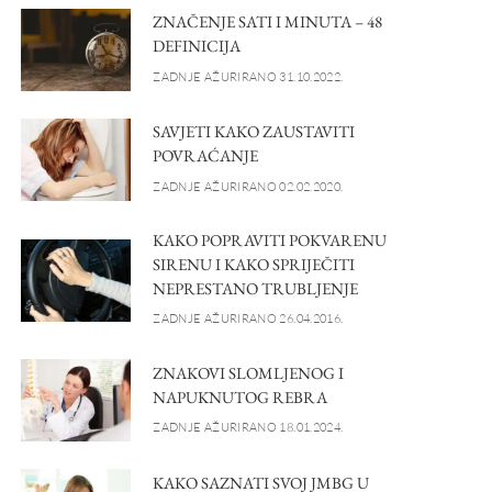
ZNAČENJE SATI I MINUTA – 48
DEFINICIJA
ZADNJE AŽURIRANO 31.10.2022.
SAVJETI KAKO ZAUSTAVITI
POVRAĆANJE
ZADNJE AŽURIRANO 02.02.2020.
KAKO POPRAVITI POKVARENU
SIRENU I KAKO SPRIJEČITI
NEPRESTANO TRUBLJENJE
ZADNJE AŽURIRANO 26.04.2016.
ZNAKOVI SLOMLJENOG I
NAPUKNUTOG REBRA
ZADNJE AŽURIRANO 18.01.2024.
KAKO SAZNATI SVOJ JMBG U