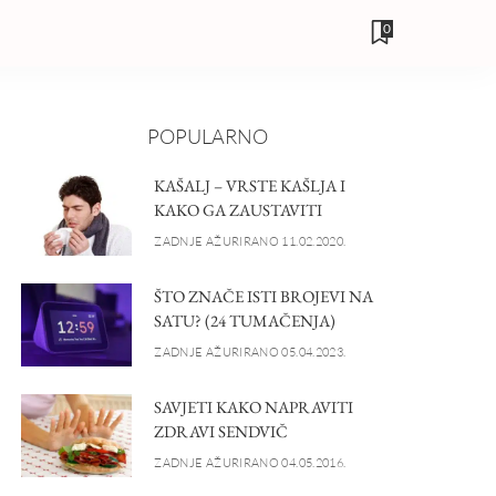
0
POPULARNO
KAŠALJ – VRSTE KAŠLJA I
KAKO GA ZAUSTAVITI
ZADNJE AŽURIRANO 11.02.2020.
ŠTO ZNAČE ISTI BROJEVI NA
SATU? (24 TUMAČENJA)
ZADNJE AŽURIRANO 05.04.2023.
SAVJETI KAKO NAPRAVITI
ZDRAVI SENDVIČ
ZADNJE AŽURIRANO 04.05.2016.