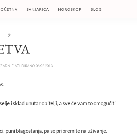
POČETNA
SANJARICA
HOROSKOP
BLOG
Ž
ETVA
ZADNJE AŽURIRANO 08.02.2013.
s.
lje i sklad unutar obitelji, a sve će vam to omogućiti
, puni blagostanja, pa se pripremite na uživanje.