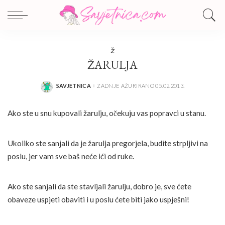
Ž
ŽARULJA
SAVJETNICA
ZADNJE AŽURIRANO 05.02.2013.
POSTED
BY
Ako ste u snu kupovali žarulju, očekuju vas popravci u stanu.
Ukoliko ste sanjali da je žarulja pregorjela, budite strpljivi na
poslu, jer vam sve baš neće ići od ruke.
Ako ste sanjali da ste stavljali žarulju, dobro je, sve ćete
obaveze uspjeti obaviti i u poslu ćete biti jako uspješni!